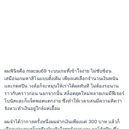
ผมพินิจคือ macau69 ระบบเกมที่เข้าใจง่าย ไม่ซับซ้อน
เสมือนเกมคาสิโนแบบดั้งเดิม เพียงแต่เลือกจำนวนเงินพนัน
และกดสปิน วงล้อก็จะหมุนให้เราได้ผลทันที ไม่ต้องรอนาน
ราวกับคราวก่อน นอกจากนั้น สล็อตยุคใหม่หลายเกมมีฟีเจอร์
โบนัสและก็แจ็คพอตแตกง่าย ซึ่งทำให้เวลาเล่นมีความคิดว่า
จังหวะทำเงินอยู่ใกล้แค่เอื้อม
ผมจำได้ว่ากาลครั้งหนึ่งผมฝากเงินเพียงแค่ 300 บาท แล้วก็