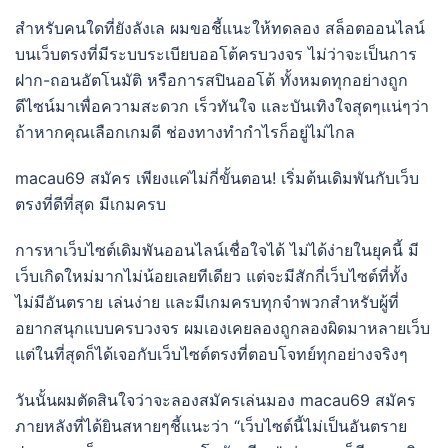
สำหรับคนใดที่ยังลังเล ผมขอชี้แนะให้ทดลอง สล็อตออนไลน์
บนเว็บตรงที่มีระบบระเบียบออโต้ครบวงจร ไม่ว่าจะเป็นการ
ฝาก-ถอนอัตโนมัติ หรือการสปินออโต้ ทั้งหมดทุกอย่างถูก
ดีไซน์มาเพื่อความสะดวก เร็วทันใจ และบันเทิงใจสุดๆแน่ๆว่า
ถ้าหากคุณเลือกเกมดี ช่องทางทำกำไรก็อยู่ไม่ไกล
macau69 สมัคร เพียงแค่ไม่กี่ขั้นตอน! เริ่มต้นเดิมพันกับเว็บ
ตรงที่ดีที่สุด มีเกมครบ
การหาเว็บไซต์เดิมพันออนไลน์เชื่อใจได้ ไม่ได้ง่ายในยุคนี้ มี
เว็บเกิดใหม่มากไม่น้อยเลยทีเดียว แต่จะมีสักกี่เว็บไซต์ที่ทั้ง
ไม่มีอันตราย เล่นง่าย และมีเกมครบทุกจำพวกสำหรับผู้ที่
อยากสนุกแบบครบวงจร ผมเองเคยลองถูกลองผิดมาหลายเว็บ
แต่ในที่สุดก็ได้เจอกับเว็บไซต์ตรงที่ตอบโจทย์ทุกอย่างจริงๆ
วันนั้นผมตัดสินใจว่าจะลองสมัครเล่นมอง macau69 สมัคร
ภายหลังที่ได้ยินสหายๆชี้แนะว่า “เว็บไซต์นี้ไม่เป็นอันตราย