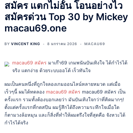
สมัคร แตกไม่อั้น โอนอย่างไว
สมัครด่วน Top 30 by Mickey
macau69.one
BY
VINCENT KING
8 มกราคม 2026
MACAU69
macau69 สมัคร
มาเก๊า69 เกมพนันบันเทิงใจ ได้กำไรได้
จริง แตกง่าย ด้วยระบบออโต้ เร็วทันใจ
ผมเป็นคนหนึ่งที่ถูกใจลองเกมออนไลน์หลายหมวด แต่เมื่อ
เร็วๆนี้ ผมได้ทดลอง
macau69 สมัคร
macau69 สมัคร เป็น
ครั้งแรก รวมทั้งต้องบอกเลยว่า มันบันเทิงใจกว่าที่คิดมากๆ!
ตั้งแต่ครั้งแรกที่กดสปิน ผมรู้สึกได้ถึงความระทึกใจเมื่อใด
ก็ตามวงล้อหมุน และก็สิ่งที่ทำให้ผมตรึงใจที่สุดคือ จังหวะได้
กำไรได้จริง