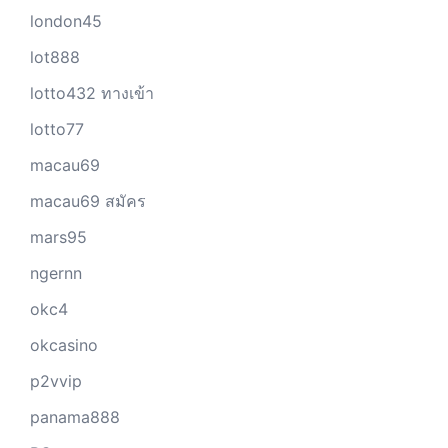
london45
lot888
lotto432 ทางเข้า
lotto77
macau69
macau69 สมัคร
mars95
ngernn
okc4
okcasino
p2vvip
panama888