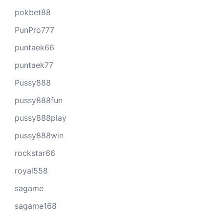
pokbet88
PunPro777
puntaek66
puntaek77
Pussy888
pussy888fun
pussy888play
pussy888win
rockstar66
royal558
sagame
sagame168