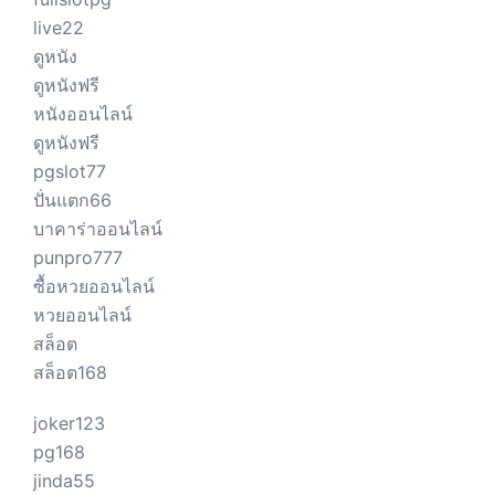
live22
ดูหนัง
ดูหนังฟรี
หนังออนไลน์
ดูหนังฟรี
pgslot77
ปั่นแตก66
บาคาร่าออนไลน์
punpro777
ซื้อหวยออนไลน์
หวยออนไลน์
สล็อต
สล็อต168
joker123
pg168
jinda55