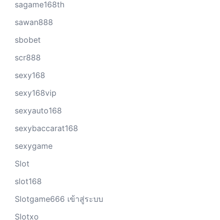
sagame168th
sawan888
sbobet
scr888
sexy168
sexy168vip
sexyauto168
sexybaccarat168
sexygame
Slot
slot168
Slotgame666 เข้าสู่ระบบ
Slotxo