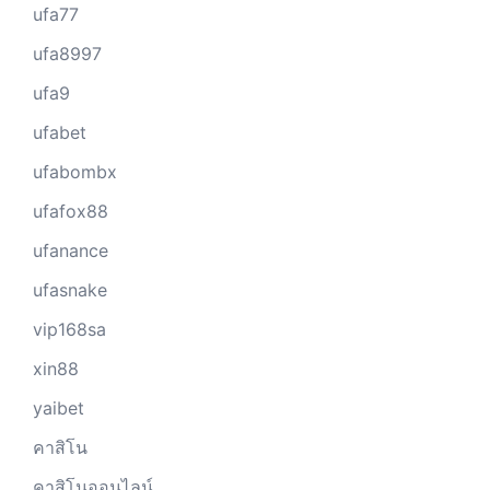
ufa77
ufa8997
ufa9
ufabet
ufabombx
ufafox88
ufanance
ufasnake
vip168sa
xin88
yaibet
คาสิโน
คาสิโนออนไลน์