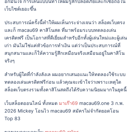
อกมั่นใจ การเล่นแบบนี้ทำให้ผมรู้สึกปลอดภัยและก็เชื่อถือใน
เว็บไซต์เยอะขึ้น
ประสบการณ์ครั้งนี้ทำให้ผมเห็นกระจ่างเจนว่า สล็อตเว็บตรง
และก็ macau69 คาสิโนสด ที่มาพร้อมระบบทดลองเล่น
เครดิตฟรี เป็นโอกาสที่ดีเยี่ยมสำหรับอีกทั้งผู้เล่นใหม่และผู้เล่น
เก่า มันไม่ใช่แค่หัวข้อการทำเงิน แต่ว่าเป็นประสบการณ์ที่
สนุกสนานและก็ให้ความรู้สึกเหมือนจริงเสมือนอยู่ในคาสิโน
จริงๆ
สำหรับผู้ใดที่กำลังลังเล ผมอยากเสนอแนะให้ทดลองใช้ระบบ
ทดลองเล่นเครดิตฟรีก่อน แล้วคุณจะเข้าใจว่าเพราะเหตุใด
สล็อตเว็บตรงรวมทั้งคาสิโนสดถึงได้รับความนิยมมากในยุคนี้
เว็บสล็อตออนไลน์ ทั้งหมด
มาเก๊า69
macau69.one 3 ก.พ.
2026 Mickey โอนไว macau69 สมัครไม่จำกัดยอดโอน
Top 83