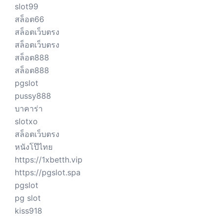
slot99
สล็อต66
สล็อตเว็บตรง
สล็อตเว็บตรง
สล็อต888
สล็อต888
pgslot
pussy888
บาคาร่า
slotxo
สล็อตเว็บตรง
หนังโป๊ไทย
https://1xbetth.vip
https://pgslot.spa
pgslot
pg slot
kiss918