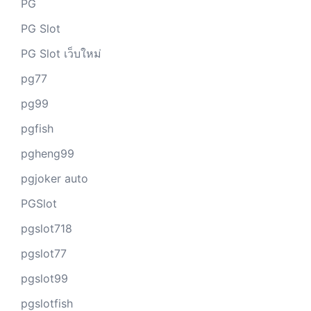
PG
PG Slot
PG Slot เว็บใหม่
pg77
pg99
pgfish
pgheng99
pgjoker auto
PGSlot
pgslot718
pgslot77
pgslot99
pgslotfish