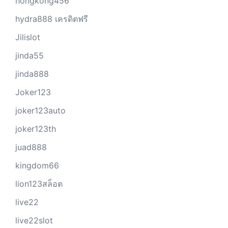
hongkong456
hydra888 เครดิตฟรี
Jilislot
jinda55
jinda888
Joker123
joker123auto
joker123th
juad888
kingdom66
lion123สล็อต
live22
live22slot