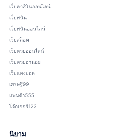
เว็บคาสิโนออนไลน์
เว็บพนัน
เว็บพนันออนไลน์
เว็บสล็อต
เว็บหวยออนไลน์
เว็บหวยฮานอย
เว็บแทงบอล
เศรษฐี99
แพนด้า555
โจ๊กเกอร์123
นิยาม