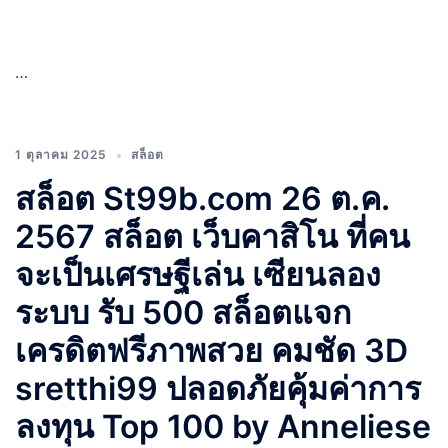
…
1 ตุลาคม 2025
สล็อต
สล็อต St99b.com 26 ต.ค.
2567 สล็อต เว็บคาสิโน ที่คน
จะเป็นเศรษฐีเล่น เซียนลอง
ระบบ รับ 500 สล็อตแจก
เครดิตฟรีภาพสวย คมชัด 3D
sretthi99 ปลอดภัยคุ้มค่าการ
ลงทุน Top 100 by Anneliese