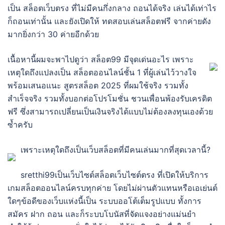
เป็น สล็อตเว็บตรง ที่ไม่มีคนกึ่งกลาง ถอนได้จริง เล่นได้เท่าไร
ก็ถอนเท่านั้น และยังเปิดให้ ทดสอบเล่นสล็อตฟรี จากค่ายดัง
มากยิ่งกว่า 30 ค่ายอีกด้วย
เนื้อหานี้ผมจะพาไปดูว่า สล็อต99 มีจุดเด่นอะไร เพราะ
เหตุใดถึงแปลงเป็น สล็อตออนไลน์ชั้น 1 ที่ผู้เล่นไว้วางใจ
พร้อมเสนอแนะ สูตรสล็อต 2025 ที่ผมใช้จริง รวมทั้ง
สำเร็จจริง รวมทั้งบอกต่อโปรโมชั่น ชวนเพื่อนพ้องรับเครดิต
ฟรี ซึ่งสามารถเปลี่ยนเป็นเงินจริงได้แบบไม่ต้องลงทุนเองด้วย
ซ้ำครับ
เพราะเหตุใดถึงเป็นเว็บสล็อตที่มีคนเล่นมากที่สุดเวลานี้?
sretthi99เป็นเว็บไซต์สล็อตเว็บไซต์ตรง ที่เปิดให้บริการ
เกมสล็อตออนไลน์ครบทุกค่าย โดยไม่ผ่านตัวแทนหรือเอเย่นต์
ใดๆข้อดีของเว็บแห่งนี้เป็น ระบบออโต้เต็มรูปแบบ ทั้งการ
สมัคร ฝาก ถอน และก็ระบบโบนัสที่จัดแจงอย่างแม่นยำ