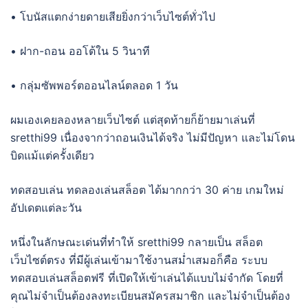
• โบนัสแตกง่ายดายเสียยิ่งกว่าเว็บไซต์ทั่วไป
• ฝาก-ถอน ออโต้ใน 5 วินาที
• กลุ่มซัพพอร์ตออนไลน์ตลอด 1 วัน
ผมเองเคยลองหลายเว็บไซต์ แต่สุดท้ายก็ย้ายมาเล่นที่
sretthi99 เนื่องจากว่าถอนเงินได้จริง ไม่มีปัญหา และไม่โดน
บิดแม้แต่ครั้งเดียว
ทดสอบเล่น ทดลองเล่นสล็อต ได้มากกว่า 30 ค่าย เกมใหม่
อัปเดตแต่ละวัน
หนึ่งในลักษณะเด่นที่ทำให้ sretthi99 กลายเป็น สล็อต
เว็บไซต์ตรง ที่มีผู้เล่นเข้ามาใช้งานสม่ำเสมอก็คือ ระบบ
ทดสอบเล่นสล็อตฟรี ที่เปิดให้เข้าเล่นได้แบบไม่จำกัด โดยที่
คุณไม่จำเป็นต้องลงทะเบียนสมัครสมาชิก และไม่จำเป็นต้อง