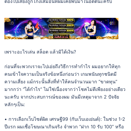
ต้องไปเสี่ยงถูกโกงเสมือนที่ผมเคยพบมาในอดีตนะครับ
เพราะอะไรเล่น สล็อต แล้วมิได้เงิน?
ก่อนที่จะพวกเราจะไปเอ่ยถึงวิธีการทำกำไร ผมอยากให้ทุก
คนเข้าใจความเป็นจริงข้อหนึ่งก่อนว่า เกมพนันทุกชนิดมี
ความเสี่ยง แม้กระนั้นสิ่งที่ทำให้คนจำนวนมาก “ขาดทุน”
มากกว่า “ได้กำไร” ไม่ใช่เนื่องจากว่าโชคไม่ดีเพียงอย่างเดียว
นะครับ จากประสบการณ์ของผม มันมีเหตุมาจาก 2 ปัจจัย
หลักๆเป็น:
• การเลือกเว็บไซต์ผิด เศรษฐี99 (กับเว็บเอเย่นต์): ในช่วง 1-2
ปีแรก ผมเชื่อโฆษณาเกินจริง จำพวก “ฝาก 10 รับ 100” หรือ