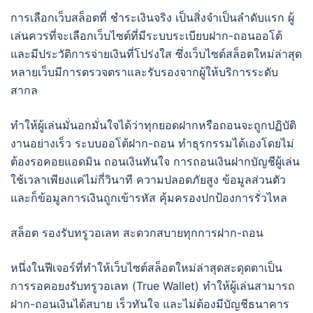
การเลือกเว็บสล็อตที่ ชำระเงินจริง เป็นสิ่งจำเป็นลำดับแรก ผู้
เล่นควรที่จะเลือกเว็บไซต์ที่มีระบบระเบียบฝาก-ถอนออโต้
และมีประวัติการจ่ายเงินที่โปร่งใส ซึ่งเว็บไซต์สล็อตใหม่ล่าสุด
หลายเว็บมีการตรวจตราและรับรองจากผู้ให้บริการระดับ
สากล
ทำให้ผู้เล่นมั่นอกมั่นใจได้ว่าทุกยอดฝากหรือถอนจะถูกปฏิบัติ
งานอย่างเร็ว ระบบออโต้ฝาก-ถอน ทำธุรกรรมได้เองโดยไม่
ต้องรอคอยแอดมิน ถอนเงินทันใจ การถอนเงินฝากบัญชีผู้เล่น
ใช้เวลาเพียงแค่ไม่กี่วินาที ความปลอดภัยสูง ข้อมูลส่วนตัว
และก็ข้อมูลการเงินถูกเข้ารหัส คุ้มครองปกป้องการรั่วไหล
สล็อต รองรับทรูวอเลท สะดวกสบายทุกการฝาก-ถอน
หนึ่งในฟีเจอร์ที่ทำให้เว็บไซต์สล็อตใหม่ล่าสุดสะดุดตาเป็น
การรอคอยงรับทรูวอเลท (True Wallet) ทำให้ผู้เล่นสามารถ
ฝาก-ถอนเงินได้สบาย เร็วทันใจ และไม่ต้องมีบัญชีธนาคาร