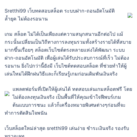
Sretthi99 เว็บทดสอบสล็อต ระบบฝาก-ถอนอัตโนมัติ
ล้ำยุค ไม่ต้องรอนาน
เกม สล็อต ไม่ได้เป็นเพียงแต่ความสนุกสนานอีกต่อไป แม้
กระนั้นเปลี่ยนเป็นวิถีทางการลงทุนรวมทั้งสร้างรายได้ที่สบาย
มากขึ้นเรื่อยๆ สล็อตเว็บไซต์ตรงหลายแห่งได้พัฒนา ระบบ
ฝาก-ถอนอัตโนมัติ เพื่อผู้เล่นได้รับประสบการณ์ที่เร็ว ไม่ต้อง
รอนาน ยิ่งไปกว่านี้ยังมี เว็บไซต์ทดสอบสล็อต ที่ช่วยทำให้ผู้
เล่นใหม่ได้ฝึกฝนวิธีและก็เรียนรู้เกมก่อนเดิมพันเงินจริง
แพลตฟอร์มที่เปิดให้ผู้เล่นได้ ทดสอบเล่นเกมสล็อตฟรี โดย
ไม่ต้องลงทุนเงินจริง เป็นพื้นที่ให้คุณเข้าใจฟีพบร์เกม
ต้นแบบการชนะ แล้วก็เครื่องหมายพิเศษต่างๆก่อนที่จะ
ทำการตัดสินใจพนัน
เว็บสล็อตใหม่ล่าสุด sretthi99 เล่นง่าย ชำระเงินจริง รองรับ
ทรูวอเลท