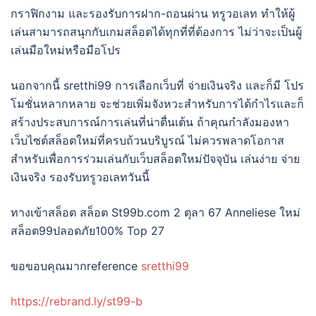
กราฟิกงาม และรองรับการฝาก-ถอนผ่าน ทรูวอเลท ทำให้ผู้
เล่นสามารถสนุกกับเกมสล็อตได้ทุกที่ที่ต้องการ ไม่ว่าจะเป็นผู้
เล่นมือใหม่หรือมือโปร
นอกจากนี้ sretthi99 การเลือกเว็บที่ จ่ายเงินจริง และก็มี โปร
โมชั่นหลากหลาย จะช่วยเพิ่มจังหวะสำหรับการได้กำไรและก็
สร้างประสบการณ์การเล่นที่น่าตื่นเต้น ถ้าคุณกำลังมองหา
เว็บไซต์สล็อตใหม่ที่ครบถ้วนบริบูรณ์ ไม่ควรพลาดโอกาส
สำหรับเพื่อการร่วมเล่นกับเว็บสล็อตใหม่ปัจจุบัน เล่นง่าย จ่าย
เงินจริง รองรับทรูวอเลทวันนี้
ทางเข้าสล็อต สล็อต St99b.com 2 ตุลา 67 Anneliese ใหม่
สล็อต99ปลอดภัย100% Top 27
ขอขอบคุณมากreference
sretthi99
https://rebrand.ly/st99-b