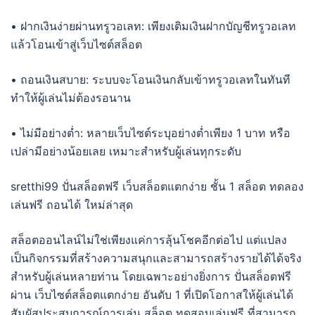
• ฝากเงินง่ายผ่านทรูวอเลท: เพียงเติมเงินฝากบัญชีทรูวอเลท
แล้วโอนเข้าสู่เว็บไซต์สล็อต
• ถอนเงินสบาย: ระบบจะโอนเงินกลับเข้าทรูวอเลทในทันที
ทำให้ผู้เล่นไม่ต้องรอนาน
• ไม่มีอย่างต่ำ: หลายเว็บไซต์ระบุอย่างต่ำเพียง 1 บาท หรือ
เปล่ามีอย่างน้อยเลย เหมาะสำหรับผู้เล่นทุกระดับ
sretthi99 ปั่นสล็อตฟรี เว็บสล็อตแตกง่าย ชั้น 1 สล็อต ทดลอง
เล่นฟรี ถอนได้ ใหม่ล่าสุด
สล็อตออนไลน์ไม่ใช่เพียงแค่การลุ้นโชคอีกต่อไป แต่แปลง
เป็นกิจกรรมที่สร้างความสนุกและสามารถสร้างรายได้ได้จริง
สำหรับผู้เล่นหลายท่าน โดยเฉพาะอย่างยิ่งการ ปั่นสล็อตฟรี
ผ่าน เว็บไซต์สล็อตแตกง่าย อันดับ 1 ที่เปิดโอกาสให้ผู้เล่นได้
สัมผัสประสบการณ์การเล่น สล็อต ทดสอบเล่นฟรี ที่สามารถ