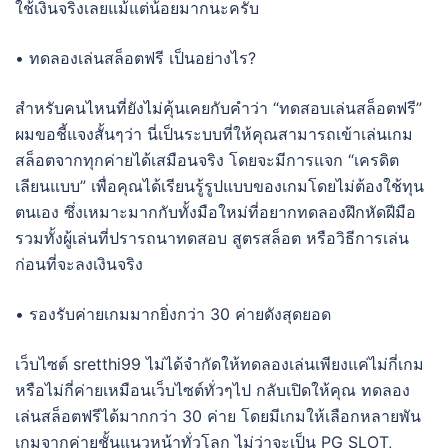
ใช้เงินจริงเลยแม้แต่น้อยมากนะครับ
• ทดลองเล่นสล็อตฟรี เป็นอย่างไร?
สำหรับคนไหนที่ยังไม่คุ้นเคยกับคำว่า “ทดสอบเล่นสล็อตฟรี”
ผมขอชี้แจงสั้นๆว่า นี่เป็นระบบที่ให้คุณสามารถเข้าเล่นเกม
สล็อตจากทุกค่ายได้เสมือนจริง โดยจะมีการแจก “เครดิต
เลียนแบบ” เพื่อคุณได้เรียนรู้รูปแบบของเกมโดยไม่ต้องใช้ทุน
ตนเอง ซึ่งเหมาะมากกับทั้งมือใหม่ที่อยากทดลองฝึกหัดฝีมือ
รวมทั้งผู้เล่นที่ปรารถนาทดสอบ สูตรสล็อต หรือวิธีการเล่น
ก่อนที่จะลงเงินจริง
• รองรับค่ายเกมมากยิ่งกว่า 30 ค่ายดังสุดยอด
เว็บไซต์ sretthi99 ไม่ได้จำกัดให้ทดลองเล่นเพียงแค่ไม่กี่เกม
หรือไม่กี่ค่ายเหมือนเว็บไซต์ทั่วๆไป กลับเปิดให้คุณ ทดลอง
เล่นสล็อตฟรีได้มากกว่า 30 ค่าย โดยมีเกมให้เลือกหลายพัน
เกมจากค่ายชั้นแนวหน้าทั่วโลก ไม่ว่าจะเป็น PG SLOT,