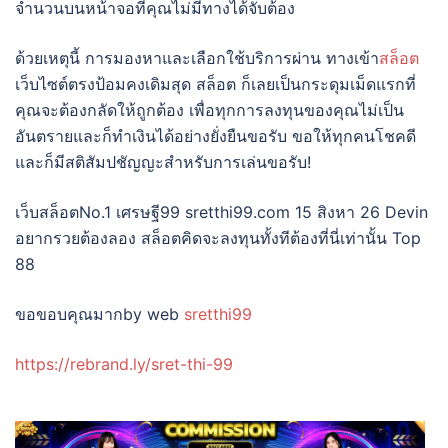
จำนวนบนหน้าจอที่คุณไม่มีทางได้จับต้อง
ด้วยเหตุนี้ การมองหาและเลือกใช้บริการผ่าน ทางเข้า
สล็อต
เว็บไซต์ตรงป้อมคงเดิมสุด สล็อต ก็เลยเป็นกระดุมเม็ดแรกที่
คุณจะต้องกลัดให้ถูกต้อง เพื่อทุกการลงทุนของคุณไม่เป็น
อันตรายและก็ทำเงินได้อย่างยั่งยืนขอรับ ขอให้ทุกคนโชคดี
และก็มีสติสัมปชัญญะสำหรับการเล่นขอรับ!
เว็บสล็อตNo.1 เศรษฐี99 sretthi99.com 15 สิงหา 26 Devin
อยากรวยต้องลอง สล็อตคิดจะลงทุนทั้งทีต้องที่นี่เท่านั้น Top
88
ขอขอบคุณมากby web
sretthi99
https://rebrand.ly/sret-thi-99