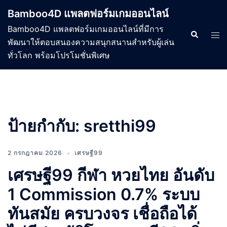
Skip
Bamboo4D แพลตฟอร์มเกมออนไลน์
to
Bamboo4D แพลตฟอร์มเกมออนไลน์ที่มีการ
content
Search
Tog
พัฒนาให้ตอบสนองความสนุกสนานสำหรับผู้เล่น
men
ทั่วโลก พร้อมโปรโมชั่นพิเศษ
ป้ายกำกับ:
sretthi99
2 กรกฎาคม 2026
เศรษฐี99
เศรษฐี99 กีฬา หวยไทย อันดับ
1 Commission 0.7% ระบบ
ทันสมัย ครบวงจร เชื่อถือได้