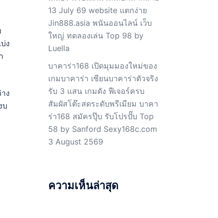
13 July 69 website แตกง่าย
Jin888.asia พนันออนไลน์ เว็บ
ข
ใหญ่ ทดลองเล่น Top 98 by
บ่ง
Luella
ำ
บาคาร่า168 เปิดมุมมองใหม่ของ
เกมบาคาร่า เซียนบาคาร่าตัวจริง
รับ 3 แสน เกมดัง ฟีเจอร์ครบ
่าง
สัมผัสโต๊ะสดระดับพรีเมียม บาคา
งบ
ร่า168 สมัครปุ๊บ รับโปรปั๊บ Top
58 by Sanford Sexy168c.com
3 August 2569
ม
ความเห็นล่าสุด