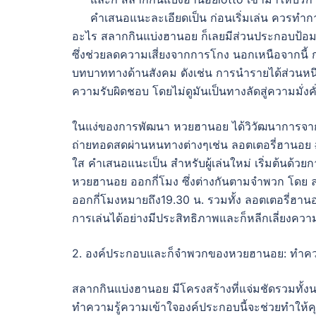
คำเสนอแนะละเอียดเป็น ก่อนเริ่มเล่น ควรทำการศ
อะไร สลากกินแบ่งฮานอย ก็เลยมีส่วนประกอบป้อมอ
ซึ่งช่วยลดความเสี่ยงจากการโกง นอกเหนือจากนี้ 
บทบาททางด้านสังคม ดังเช่น การนำรายได้ส่วนหนึ่ง
ความรับผิดชอบ โดยไม่ดูมันเป็นทางลัดสู่ความมั่งคั่
ในแง่ของการพัฒนา หวยฮานอย ได้วิวัฒนาการจากร
ถ่ายทอดสดผ่านหนทางต่างๆเช่น ลอตเตอรี่ฮานอย #ถ
ใส คำเสนอแนะเป็น สำหรับผู้เล่นใหม่ เริ่มต้นด้
หวยฮานอย ออกกี่โมง ซึ่งต่างกันตามจำพวก โดย 
ออกกี่โมงหมายถึง19.30 น. รวมทั้ง ลอตเตอรี่ฮาน
การเล่นได้อย่างมีประสิทธิภาพและก็หลีกเลี่ยงคว
2. องค์ประกอบและก็จำพวกของหวยฮานอย: ทำคว
สลากกินแบ่งฮานอย มีโครงสร้างที่แจ่มชัดรวมทั้งน
ทำความรู้ความเข้าใจองค์ประกอบนี้จะช่วยทำให้