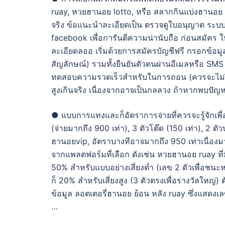
ruay, หวยฮานอย lotto, หรือ สลากกินแบ่งฮานอย hu
จริง ข้อแนะนำละเอียดเป็น ตรวจดูใบอนุญาต ระบบ 
facebook เพื่อการันตีความน่านับถือ ก่อนสมัคร
ละเอียดลออ เริ่มด้วยการสมัครบัญชีฟรี กรอกข้อมูลร
สัญลักษณ์) รวมทั้งยืนยันตัวตนผ่านอีเมลหรือ SM
ทดสอบความรวดเร็วสำหรับในการถอน (ควรจะไม่เกิน
สูงเกินจริง เนื่องจากอาจเป็นกลลวง ถ้าหากพบปัญ
● แบบการแทงและก็อัตราการจ่ายที่ควรจะรู้จักเพื
(จ่ายมากถึง 900 เท่า), 3 ตัวโต๊ด (150 เท่า), 2 ตั
ฮานอยvip, อัตราบางทีอาจมากถึง 950 เท่าเนื่อง
จากแพลตฟอร์มที่เลือก ดังเช่น หวยฮานอย ruay ที
50% สำหรับแบบอย่างเสี่ยงต่ำ (เลข 2 ตัวเพื่อชน
ก็ 20% สำหรับเสี่ยงสูง (3 ตัวตรงเพื่อรางวัลใหญ
ข้อมูล ลอตเตอรี่ฮานอย ย้อน หลัง ruay ซึ่งแสดงเล
…