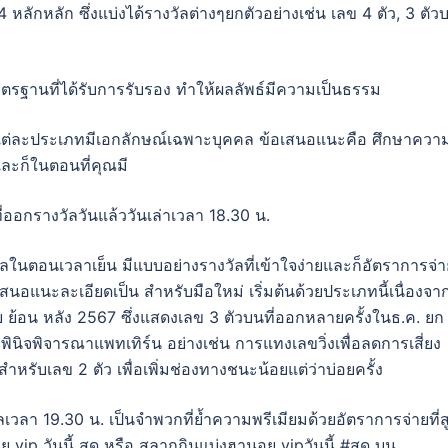
ลักหลัก ซึ่งแบ่งได้รางวัลต่างๆยกตัวอย่างเช่น เลข 4 ตัว, 3 ตัว
มาตรฐานที่ได้รับการรับรอง ทำให้ผลลัพธ์มีความเป็นธรรม
ต่ละประเภทมีเอกลักษณ์เฉพาะบุคคล ข้อเสนอแนะคือ ศึกษาควา
งและก็ในตอนที่คุณมี
ออกรางวัลวันแล้ววันเล่าเวลา 18.30 น.
ลในตอนเวลาเย็น มีแบบอย่างรางวัลที่เข้าใจง่ายและก็อัตราการจ่าย
เสนอแนะละเอียดเป็น สำหรับมือใหม่ เริ่มต้นด้วยประเภทนี้เนื่องจาก
 ย้อน หลัง 2567 ซึ่งแสดงเลข 3 ตัวบนที่ออกหลายครั้งในธ.ค. ยก
ื่อพินิจพิจารณาแพทเทิร์น อย่างเช่น การแทงเลขวิ่งเพื่อลดการเสี่ยง
ับเลข 2 ตัว เพื่อเพิ่มช่องทางชนะน้อยแต่ว่าบ่อยครั้ง
า 19.30 น. เป็นจำพวกที่ย้ำความพรีเมียมด้วยอัตราการจ่ายที่ส
 vip วันนี้ สด หรือ สลากกินแบ่งฮานอย vipวันนี้ #สด บน