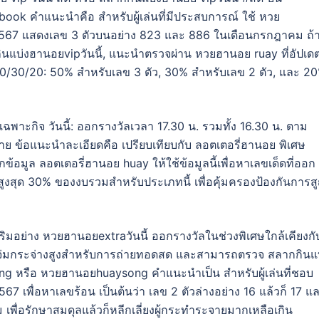
ok คำแนะนำคือ สำหรับผู้เล่นที่มีประสบการณ์ ใช้ หวย
ี 2567 แสดงเลข 3 ตัวบนอย่าง 823 และ 886 ในเดือนกรกฎาคม ถ้
แบ่งฮานอยvipวันนี้, แนะนำตรวจผ่าน หวยฮานอย ruay ที่อัปเดต
0/30/20: 50% สำหรับเลข 3 ตัว, 30% สำหรับเลข 2 ตัว, และ 2
พาะกิจ วันนี้: ออกรางวัลเวลา 17.30 น. รวมทั้ง 16.30 น. ตาม
บ่าย ข้อแนะนำละเอียดคือ เปรียบเทียบกับ ลอตเตอรี่ฮานอย พิเศษ
อมูล ลอตเตอรี่ฮานอย huay ให้ใช้ข้อมูลนี้เพื่อหาเลขเด็ดที่ออก
บสูงสุด 30% ของงบรวมสำหรับประเภทนี้ เพื่อคุ้มครองป้องกันการส
ย่าง หวยฮานอยextraวันนี้ ออกรางวัลในช่วงพิเศษใกล้เคียงกั
จ่มกระจ่างสูงสำหรับการถ่ายทอดสด และสามารถตรวจ สลากกินแบ
g หรือ หวยฮานอยhuaysong คำแนะนำเป็น สำหรับผู้เล่นที่ชอบ
7 เพื่อหาเลขร้อน เป็นต้นว่า เลข 2 ตัวล่างอย่าง 16 แล้วก็ 17 แ
เพื่อรักษาสมดุลแล้วก็หลีกเลี่ยงผู้กระทำระจายมากเหลือเกิน