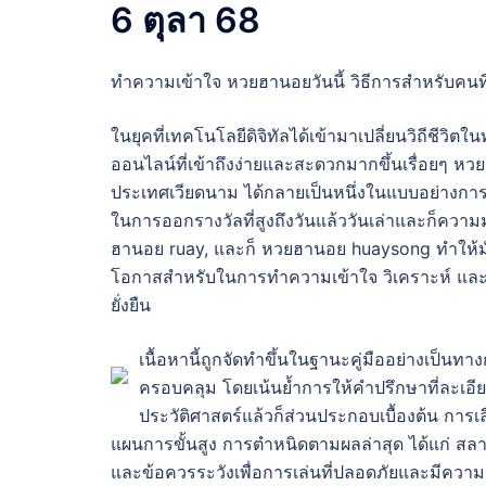
6 ตุลา 68
ทำความเข้าใจ หวยฮานอยวันนี้ วิธีการสำหรับคนที
ในยุคที่เทคโนโลยีดิจิทัลได้เข้ามาเปลี่ยนวิถีชีวิ
ออนไลน์ที่เข้าถึงง่ายและสะดวกมากขึ้นเรื่อยๆ ห
ประเทศเวียดนาม ได้กลายเป็นหนึ่งในแบบอย่างการ
ในการออกรางวัลที่สูงถึงวันแล้ววันเล่าและก็คว
ฮานอย ruay, และก็ หวยฮานอย huaysong ทำให้มันไม
โอกาสสำหรับในการทำความเข้าใจ วิเคราะห์ และก็
ยั่งยืน
เนื้อหานี้ถูกจัดทำขึ้นในฐานะคู่มืออย่างเป็นท
ครอบคลุม โดยเน้นย้ำการให้คำปรึกษาที่ละเอียด
ประวัติศาสตร์แล้วก็ส่วนประกอบเบื้องต้น กา
แผนการขั้นสูง การตำหนิดตามผลล่าสุด ได้แก่ สลาก
และข้อควรระวังเพื่อการเล่นที่ปลอดภัยและมีความ