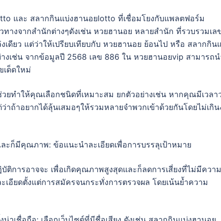
tto และ สลากกินแบ่งฮานอยlotto ที่เชื่อมโยงกับแพลตฟอร์ม
ถวทางจากสำนักต่างๆดังเช่น หวยฮานอย หลายสํานัก ที่รวบรวมเล
ล่งเดียว แต่ว่าให้เปรียบเทียบกับ หวยฮานอย ย้อนไป หรือ สลากกินแ
วอย่างเช่น จากข้อมูลปี 2568 เลข 886 ใน หวยฮานอยvip สามารถน
ขเด็ดใหม่
วยทำให้คุณเลือกชนิดที่เหมาะสม ยกตัวอย่างเช่น หากคุณมีเวลาว
่าถ้าอยากได้ลุ้นเสมอๆให้รวมหลายจำพวกเข้าด้วยกันโดยไม่เกิน
ละก็มีคุณภาพ: ข้อแนะนำละเอียดเพื่อการบรรลุเป้าหมาย
ัติการอาจจะ เพื่อเกิดคุณภาพสูงสุดและก็ลดการเสี่ยงที่ไม่มีควา
ะเอียดตั้งแต่การสมัครจนกระทั่งการตรวจผล โดยเน้นย้ำความ
เชื่อถือ: เลือกเว็บไซต์ที่มีชื่อเสียง ดังเช่น สลากกินแบ่งฮานอย