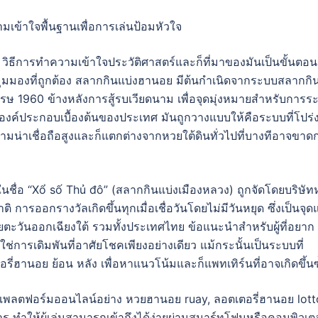
เข้าใจพื้นฐานเพื่อการเล่นป้อมหัวใจ
ัง วิธีการทำความเข้าใจประวัติศาสตร์และก็ที่มาของมันเป็นขั้นตอน
งมุมมองที่ถูกต้อง สลากกินแบ่งฮานอย มีต้นกำเนิดจากระบบสลากกิ
วรรษ 1960 ข้างหลังการสู้รบเวียดนาม เพื่อจุดมุ่งหมายสำหรับการร
องค์ประกอบเบื้องต้นของประเทศ มันถูกวางแบบให้คือระบบที่โปร่
ามน่าเชื่อถือสูงและก็แตกต่างจากหวยใต้ดินทั่วไปที่บางทีอาจขาด
กในชื่อ “Xổ số Thủ đô” (สลากกินแบ่งเมืองหลวง) ถูกจัดโดยบริษั
การออกรางวัลเกิดขึ้นทุกเมื่อเชื่อวันโดยไม่มีวันหยุด ซึ่งเป็นจุด
ชียตะวันออกเฉียงใต้ รวมทั้งประเทศไทย ข้อแนะนำสำหรับผู้ที่อยาก
่ใช่การเดิมพันที่อาศัยโชคเพียงอย่างเดียว แม้กระนั้นเป็นระบบที่
ี่ฮานอย ย้อน หลัง เพื่อหาแนวโน้มและก็แพทเทิร์นที่อาจเกิดขึ้นซ
มื่อแพลตฟอร์มออนไลน์อย่าง หวยฮานอย ruay, ลอตเตอรี่ฮานอย lott
ร ทำให้ผู้เล่นสามารถเข้าถึงได้ง่ายผ่านสมาร์ทโฟนหรือคอมพิวเตอ