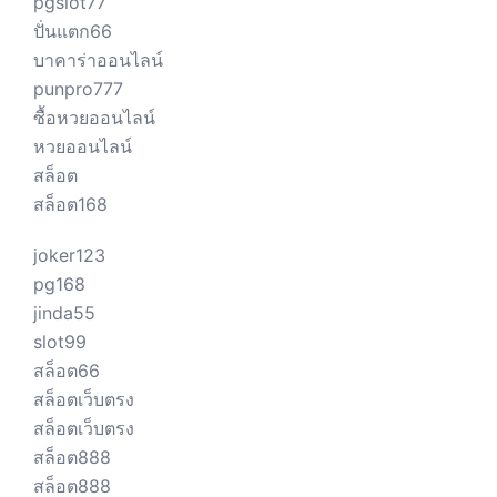
pgslot77
ปั่นแตก66
บาคาร่าออนไลน์
punpro777
ซื้อหวยออนไลน์
หวยออนไลน์
สล็อต
สล็อต168
joker123
pg168
jinda55
slot99
สล็อต66
สล็อตเว็บตรง
สล็อตเว็บตรง
สล็อต888
สล็อต888