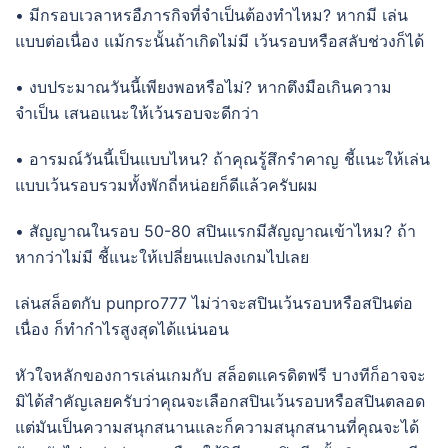
• มีกรอบเวลาหรอืภารกิจที่จำเป็นต้องทำไหม? หากมี เล่น
แบบต่อเนื่อง แม้กระนั้นถ้าเกิดไม่มี เว้นรอบหรือสลับช่วงก็ได้
• งบประมาณวันนี้เพียงพอหรือไม่? หากตึงมือเกินความ
จำเป็น เสนอแนะให้เว้นรอบจะดีกว่า
• อารมณ์วันนี้เป็นแบบไหน? ถ้าคุณรู้สึกรำคาญ ชี้แนะให้เล่น
แบบเว้นรอบรวมทั้งพักถี่หน่อยก็ดีแล้วครับผม
• สัญญาณในรอบ 50-80 สปินแรกมีสัญญาณเข้าไหม? ถ้า
หากว่าไม่มี ชี้แนะให้เปลี่ยนแปลงเกมไปเลย
เล่นสล็อตกับ punpro777 ไม่ว่าจะสปินเว้นรอบหรือสปินต่อ
เนื่อง ก็ทำกำไรสูงสุดได้แน่นอน
หัวใจหลักของการเล่นเกมกับ สล็อตเเครดิตฟรี บางทีก็อาจจะ
มิได้สำคัญเลยครับว่าคุณจะเลือกสปินเว้นรอบหรือสปินตลอด
แต่มันเป็นความสนุกสนานและก็ความสนุกสนานที่คุณจะได้