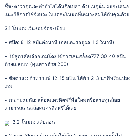
ชี้ชะตาว่าคุณจะทำกำไรได้หรือเปล่า ด้วยเหตุนั้น ผมจะเสนอ
แนะวิธีการใช้จังหวะในแต่ละโหมดที่เหมาะสมให้กับคุณด้วย
3.1 โหมด: เว้นรอบจัดระเบียบ
• สปีด: 8-12 สปินต่อนาที (กดและรอดูผล 1-2 วินาที)
• ใช้สูตรคัดเลือกเกมโดยใช้การเล่นสล็อต777 30-40 สปิน
ด้วยเบสเบท (ทุนหารด้วย 200)
• ข้อตกลง: ถ้าหากแพ้ 12-15 สปิน ให้พัก 2-3 นาทีหรือแปลง
เกม
• เหมาะสมกับ: สล็อตเเครดิตฟรีมือใหม่หรือสายทุนน้อย
สามารถเล่นสล็อตเเครดิตฟรีได้เลย
3.2 โหมด: สลับตอน
• 2 นาทีสปินต่อเนื่อง แล้วให้เว้น 2 นาที และทำวนซ้ำไป