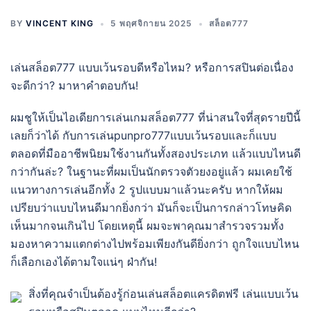
BY
VINCENT KING
5 พฤศจิกายน 2025
สล็อต777
เล่นสล็อต777 แบบเว้นรอบดีหรือไหม? หรือการสปินต่อเนื่อง
จะดีกว่า? มาหาคำตอบกัน!
ผมชูให้เป็นไอเดียการเล่นเกมสล็อต777 ที่น่าสนใจที่สุดรายปีนี้
เลยก็ว่าได้ กับการเล่นpunpro777แบบเว้นรอบและก็แบบ
ตลอดที่มืออาชีพนิยมใช้งานกันทั้งสองประเภท แล้วแบบไหนดี
กว่ากันล่ะ? ในฐานะที่ผมเป็นนักตรวจตัวยงอยู่แล้ว ผมเคยใช้
แนวทางการเล่นอีกทั้ง 2 รูปแบบมาแล้วนะครับ หากให้ผม
เปรียบว่าแบบไหนดีมากยิ่งกว่า มันก็จะเป็นการกล่าวโทษคิด
เห็นมากจนเกินไป โดยเหตุนี้ ผมจะพาคุณมาสำรวจรวมทั้ง
มองหาความแตกต่างไปพร้อมเพียงกันดียิ่งกว่า ถูกใจแบบไหน
ก็เลือกเองได้ตามใจแน่ๆ ฝ่ากัน!
สิ่งที่คุณจำเป็นต้องรู้ก่อนเล่นสล็อตแครดิตฟรี เล่นแบบเว้น