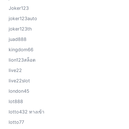
Joker123
joker123auto
joker123th
juad888
kingdom66
lion123สล็อต
live22
live22slot
london45
lot888
lotto432 ทางเข้า
lotto77