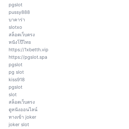
pgslot
pussy888
บาคาร่า
slotxo
สล็อตเว็บตรง
หนังโป๊ไทย
https://1xbetth.vip
https://pgslot.spa
pgslot
pg slot
kiss918
pgslot
slot
สล็อตเว็บตรง
ดูหนังออนไลน์
ทางเข้า joker
joker slot