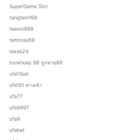
SuperGame Slot
tangtem168
teenoi888
temmax69
texas24
tookhuay 88 ถูกหวย88
ufa11bet
ufa191 ทางเข้า
ufa77
ufa8997
ufa9
ufabet