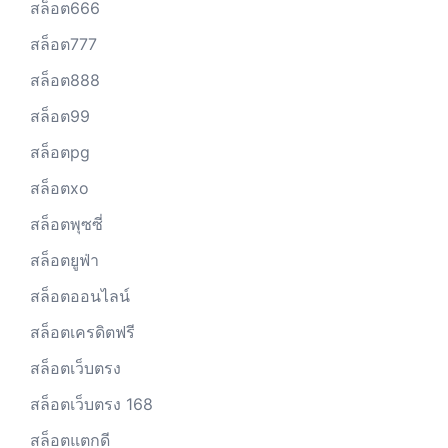
สล็อต666
สล็อต777
สล็อต888
สล็อต99
สล็อตpg
สล็อตxo
สล็อตพุซซี่
สล็อตยูฟ่า
สล็อตออนไลน์
สล็อตเครดิตฟรี
สล็อตเว็บตรง
สล็อตเว็บตรง 168
สล็อตแตกดี