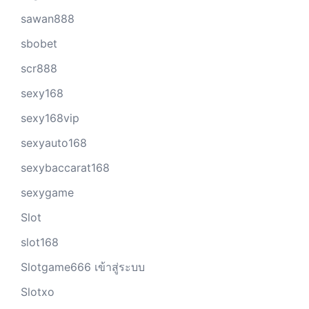
sawan888
sbobet
scr888
sexy168
sexy168vip
sexyauto168
sexybaccarat168
sexygame
Slot
slot168
Slotgame666 เข้าสู่ระบบ
Slotxo