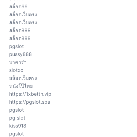
สล็อต66
สล็อตเว็บตรง
สล็อตเว็บตรง
สล็อต888
สล็อต888
pgslot
pussy888
บาคาร่า
slotxo
สล็อตเว็บตรง
หนังโป๊ไทย
https://1xbetth.vip
https://pgslot.spa
pgslot
pg slot
kiss918
pgslot