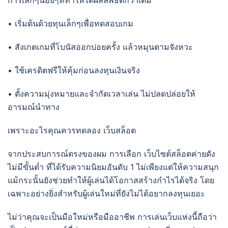
การเล็กๆน้อยๆที่ทำให้ได้ผลลัพธ์ดีกว่าเดิม
• เริ่มต้นด้วยทุนเล็กๆเพื่อทดสอบเกม
• สังเกตเกมที่โบนัสออกบ่อยครั้ง แล้วหมุนตามจังหวะ
• ใช้เครดิตฟรีให้คุ้มก่อนลงทุนเงินจริง
• ตั้งความมุ่งหมายและจำกัดเวลาเล่น ไม่ปลดปล่อยให้
อารมณ์นำทาง
เพราะอะไรคุณควรทดลอง เว็บสล็อต
จากประสบการณ์ตรงของผม การเลือก เว็บไซต์สล็อตค่ายดัง
ไม่มีขั้นต่ำ ที่ได้รับความนิยมอันดับ 1 ไม่เพียงแต่ให้ความสนุก
แม้กระนั้นยังช่วยทำให้ผู้เล่นได้โอกาสสร้างกำไรได้จริง โดย
เฉพาะอย่างยิ่งสำหรับผู้เล่นใหม่ที่ยังไม่ได้อยากลงทุนเยอะ
ไม่ว่าคุณจะเป็นมือใหม่หรือมืออาชีพ การเล่นเว็บแห่งนี้ถือว่า