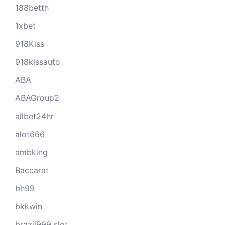
188betth
1xbet
918Kiss
918kissauto
ABA
ABAGroup2
allbet24hr
alot666
ambking
Baccarat
bh99
bkkwin
brazil999 slot