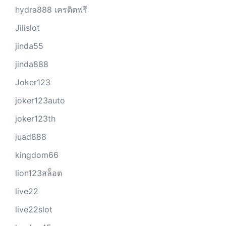
hydra888 เครดิตฟรี
Jilislot
jinda55
jinda888
Joker123
joker123auto
joker123th
juad888
kingdom66
lion123สล็อต
live22
live22slot