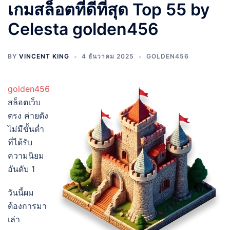
เกมสล็อตที่ดีที่สุด Top 55 by
Celesta golden456
BY
VINCENT KING
4 ธันวาคม 2025
GOLDEN456
golden456
สล็อตเว็บ
ตรง ค่ายดัง
ไม่มีขั้นต่ำ
ที่ได้รับ
ความนิยม
อันดับ 1
วันนี้ผม
ต้องการมา
เล่า