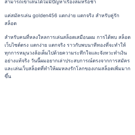
สามารถเข้าเล่นได้ไม่มีปัญหาเรื่องล่มหรือช้า
แค่สมัครเล่น golden456 แตกง่าย แตกจริง สำหรับคู่รัก
สล็อต
สำหรับคนที่หลงใหลการเล่นสล็อตเสมือนผม การได้พบ สล็อต
เว็บไซต์ตรง แตกง่าย แตกจริง ราวกับพบนาทีทองที่จะทำให้
ทุกการหมุนวงล้อเต็มไปด้วยความระทึกใจและจังหวะทำเงิน
อย่างแท้จริง วันนี้ผมอยากเล่าประสบการณ์ตรงจากการสมัคร
และเล่นเว็บสล็อตที่ทำให้ผมหลงรักโลกของเกมสล็อตเพิ่มมาก
ขึ้น