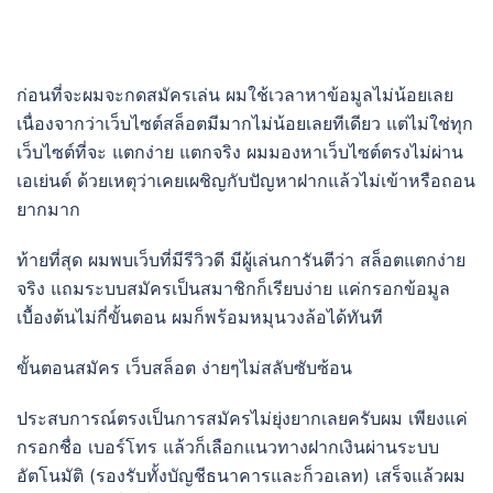
ก่อนที่จะผมจะกดสมัครเล่น ผมใช้เวลาหาข้อมูลไม่น้อยเลย
เนื่องจากว่าเว็บไซต์สล็อตมีมากไม่น้อยเลยทีเดียว แต่ไม่ใช่ทุก
เว็บไซต์ที่จะ แตกง่าย แตกจริง ผมมองหาเว็บไซต์ตรงไม่ผ่าน
เอเย่นต์ ด้วยเหตุว่าเคยเผชิญกับปัญหาฝากแล้วไม่เข้าหรือถอน
ยากมาก
ท้ายที่สุด ผมพบเว็บที่มีรีวิวดี มีผู้เล่นการันตีว่า สล็อตแตกง่าย
จริง แถมระบบสมัครเป็นสมาชิกก็เรียบง่าย แค่กรอกข้อมูล
เบื้องต้นไม่กี่ขั้นตอน ผมก็พร้อมหมุนวงล้อได้ทันที
ขั้นตอนสมัคร เว็บสล็อต ง่ายๆไม่สลับซับซ้อน
ประสบการณ์ตรงเป็นการสมัครไม่ยุ่งยากเลยครับผม เพียงแค่
กรอกชื่อ เบอร์โทร แล้วก็เลือกแนวทางฝากเงินผ่านระบบ
อัตโนมัติ (รองรับทั้งบัญชีธนาคารและก็วอเลท) เสร็จแล้วผม