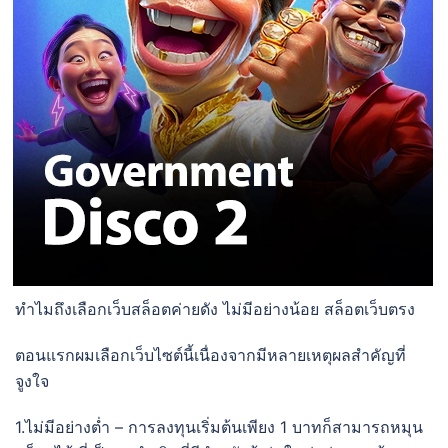
ทำไมถึงเลือกเว็บสล็อตค่ายดัง ไม่มีอย่างน้อย สล็อตเว็บตรง
ตอนแรกผมเลือกเว็บไซต์นี้เนื่องจากมีหลายเหตุผลสำคัญที่
จูงใจ
1.ไม่มีอย่างต่ำ – การลงทุนเริ่มต้นเพียง 1 บาทก็สามารถหมุน