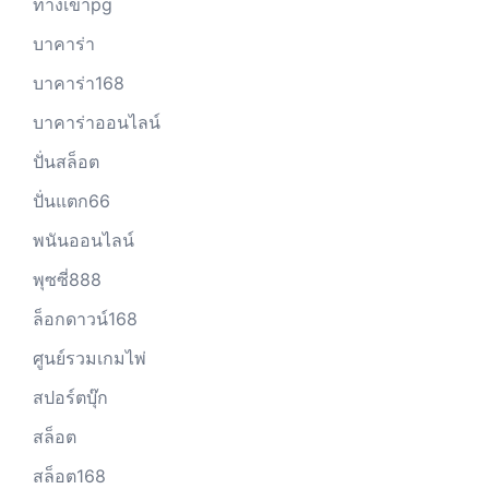
ทางเข้าpg
บาคาร่า
บาคาร่า168
บาคาร่าออนไลน์
ปั่นสล็อต
ปั่นแตก66
พนันออนไลน์
พุซซี่888
ล็อกดาวน์168
ศูนย์รวมเกมไพ่
สปอร์ตบุ๊ก
สล็อต
สล็อต168