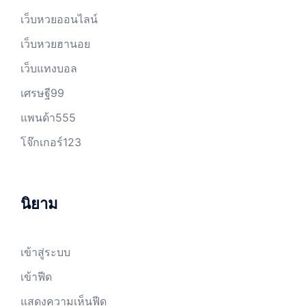
เว็บหวยออนไลน์
เว็บหวยฮานอย
เว็บแทงบอล
เศรษฐี99
แพนด้า555
โจ๊กเกอร์123
นิยาม
เข้าสู่ระบบ
เข้าฟีด
แสดงความเห็นฟีด