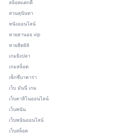
สล็อตแตกดี
สวนสุนันทา
หนังออนไลน์
หวยฮานอย vip
หวยฮิต88
เกมยิงปลา
เกมสล็อต
เซ็กซี่บาคาร่า
เว็บ มันนี่ เกม
เว็บคาสิโนออนไลน์
เว็บพนัน
เว็บพนันออนไลน์
เว็บสล็อต