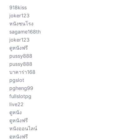
918kiss
joker123
หนังชนโรง
sagame168th
joker123
ดูหนังฟรี
pussy888
pussy888
บาคาร่า168
pgslot
pgheng99
fullslotpg
live22
ดูหนัง
ดูหนังฟรี
หนังออนไลน์
ดูหนังฟรี