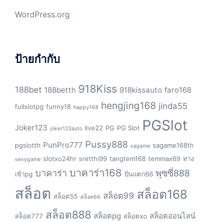
WordPress.org
ป้ายกำกับ
918Kiss
188bet
188betth
918kissauto
faro168
hengjing168
jinda55
fullslotpg
funny18
happy168
PGSlot
Joker123
live22
PG
PG Slot
joker123auto
Pussy888
PunPro777
pgslotth
sagame168th
sagame
slotxo24hr
sretthi99
tangtem168
temmax69
ทาง
sexygame
บาคาร่า168
บาคาร่า
พุซซี่888
เข้าpg
ปั่นแตก66
สล็อต
สล็อต168
สล็อต99
สล็อต55
สล็อต66
สล็อต888
สล็อตpg
สล็อตออนไลน์
สล็อต777
สล็อตxo