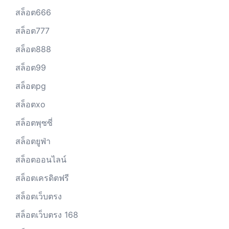
สล็อต666
สล็อต777
สล็อต888
สล็อต99
สล็อตpg
สล็อตxo
สล็อตพุซซี่
สล็อตยูฟ่า
สล็อตออนไลน์
สล็อตเครดิตฟรี
สล็อตเว็บตรง
สล็อตเว็บตรง 168