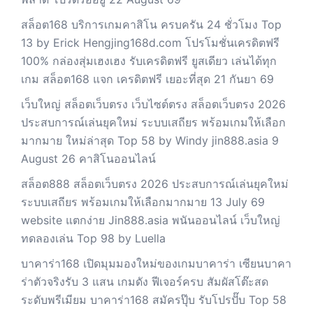
สล็อต168 บริการเกมคาสิโน ครบครัน 24 ชั่วโมง Top
13 by Erick Hengjing168d.com โปรโมชั่นเครดิตฟรี
100% กล่องสุ่มเฮงเฮง รับเครดิตฟรี ยูสเดียว เล่นได้ทุก
เกม สล็อต168 แจก เครดิตฟรี เยอะที่สุด 21 กันยา 69
เว็บใหญ่ สล็อตเว็บตรง เว็บไซต์ตรง สล็อตเว็บตรง 2026
ประสบการณ์เล่นยุคใหม่ ระบบเสถียร พร้อมเกมให้เลือก
มากมาย ใหม่ล่าสุด Top 58 by Windy jin888.asia 9
August 26 คาสิโนออนไลน์
สล็อต888 สล็อตเว็บตรง 2026 ประสบการณ์เล่นยุคใหม่
ระบบเสถียร พร้อมเกมให้เลือกมากมาย 13 July 69
website แตกง่าย Jin888.asia พนันออนไลน์ เว็บใหญ่
ทดลองเล่น Top 98 by Luella
บาคาร่า168 เปิดมุมมองใหม่ของเกมบาคาร่า เซียนบาคา
ร่าตัวจริงรับ 3 แสน เกมดัง ฟีเจอร์ครบ สัมผัสโต๊ะสด
ระดับพรีเมียม บาคาร่า168 สมัครปุ๊บ รับโปรปั๊บ Top 58