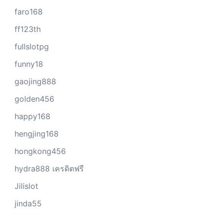
faro168
ff123th
fullslotpg
funny18
gaojing888
golden456
happy168
hengjing168
hongkong456
hydra888 เครดิตฟรี
Jilislot
jinda55