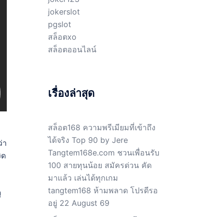
jokerslot
pgslot
สล็อตxo
สล็อตออนไลน์
เรื่องล่าสุด
สล็อต168 ความพรีเมียมที่เข้าถึง
ได้จริง Top 90 by Jere
่า
Tangtem168e.com ชวนเพื่อนรับ
ิด
100 สายทุนน้อย สมัครด่วน คัด
มาแล้ว เล่นได้ทุกเกม
tangtem168 ห้ามพลาด โปรดีรอ
ู
อยู่ 22 August 69