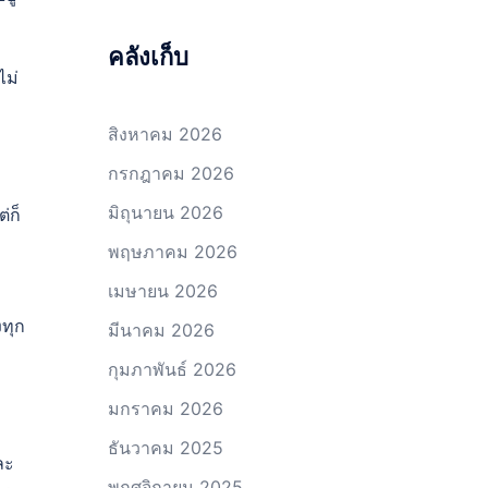
คลังเก็บ
ไม่
สิงหาคม 2026
กรกฎาคม 2026
มิถุนายน 2026
่ก็
ม
พฤษภาคม 2026
เมษายน 2026
งทุก
มีนาคม 2026
กุมภาพันธ์ 2026
มกราคม 2026
ธันวาคม 2025
ละ
พฤศจิกายน 2025