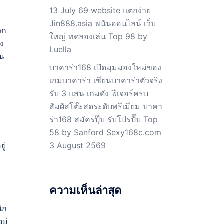
13 July 69 website แตกง่าย
Jin888.asia พนันออนไลน์ เว็บ
วก
ใหญ่ ทดลองเล่น Top 98 by
ลง
Luella
ัน
บาคาร่า168 เปิดมุมมองใหม่ของ
เกมบาคาร่า เซียนบาคาร่าตัวจริง
รับ 3 แสน เกมดัง ฟีเจอร์ครบ
สัมผัสโต๊ะสดระดับพรีเมียม บาคา
ร่า168 สมัครปุ๊บ รับโปรปั๊บ Top
58 by Sanford Sexy168c.com
ู่
3 August 2569
ความเห็นล่าสุด
ัก
ยู่