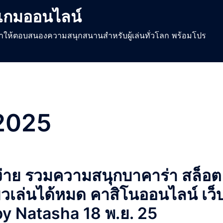
เกมออนไลน์
ให้ตอบสนองความสนุกสนานสำหรับผู้เล่นทั่วโลก พร้อมโปร
2025
ย รวมความสนุกบาคาร่า สล็อต
ียวเล่นได้หมด คาสิโนออนไลน์ เว็
 by Natasha 18 พ.ย. 25