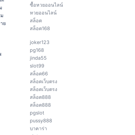
ซื้อหวยออนไลน์
หม
หวยออนไลน์
าม
สล็อต
่าย
สล็อต168
joker123
pg168
พ
jinda55
slot99
สล็อต66
สล็อตเว็บตรง
สล็อตเว็บตรง
สล็อต888
สล็อต888
pgslot
pussy888
บาคาร่า