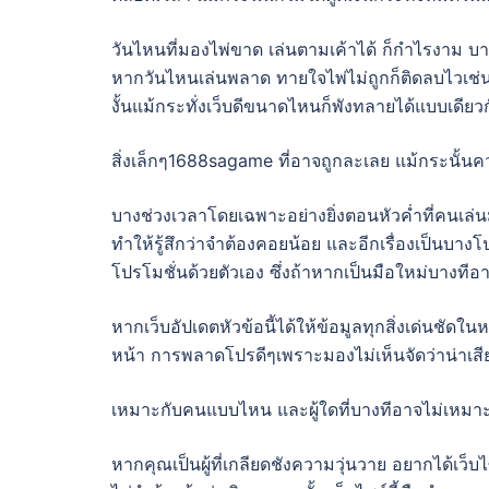
วันไหนที่มองไพ่ขาด เล่นตามเค้าได้ ก็กำไรงาม บา
หากวันไหนเล่นพลาด ทายใจไพ่ไม่ถูกก็ติดลบไวเช่นเ
งั้นแม้กระทั่งเว็บดีขนาดไหนก็พังทลายได้แบบเดียว
สิ่งเล็กๆ1688sagame ที่อาจถูกละเลย แม้กระนั้นควรจ
บางช่วงเวลาโดยเฉพาะอย่างยิ่งตอนหัวค่ำที่คนเล่นม
ทำให้รู้สึกว่าจำต้องคอยน้อย และอีกเรื่องเป็นบา
โปรโมชั่นด้วยตัวเอง ซึ่งถ้าหากเป็นมือใหม่บางทีอ
หากเว็บอัปเดตหัวข้อนี้ได้ให้ข้อมูลทุกสิ่งเด่นชั
หน้า การพลาดโปรดีๆเพราะมองไม่เห็นจัดว่าน่าเสี
เหมาะกับคนแบบไหน และผู้ใดที่บางทีอาจไม่เหม
หากคุณเป็นผู้ที่เกลียดชังความวุ่นวาย อยากได้เว็