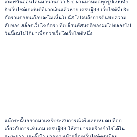
เกมพนันออนไลน์มานานกว่า 5 ปี ผ่านมาหมดทุกรูปแบบทั้ง
ยังเว็บไซต์เอเย่นต์ที่ฝากเงินแล้วหาย เศรษฐี99 เว็บไซต์ที่ปรับ
อัตราแตกจนเกือบจะไม่เห็นโบนัส ไปจนถึงการค้นพบความ
ลับของ สล็อตเว็บไซต์ตรง ที่เปลี่ยนทัศนคติของผมไปตลอดไป
วันนี้ผมไม่ได้มาเพื่ออวยเว็บใดเว็บไซต์หนึ่ง
แม้กระนั้นอยากมาแชร์ประสบการณ์จริงแบบหมดเปลือก
เกี่ยวกับการเล่นเกม เศรษฐี99 ให้สามารถสร้างกำไรได้ใน
ระยะยาว และชี้เป้า ปากทางเข้าสล็อตเว็บไซต์ตรงป้อม