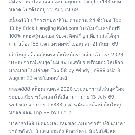
สมัครด่วน คัดมาแล้ว เล่นได้ทุกเกม tangtem168 ห้าม
พลาด โปรดีรออยู่ 22 August 69
สล็อต168 บริการเกมคาสิโน ครบครัน 24 ชั่วโมง Top
13 by Erick Hengjing168d.com โปรโมชั่นเครดิตฟรี
100% กล่องสุ่มเฮงเฮง รับเครดิตฟรี ยูสเดียว เล่นได้ทุก
เกม สล็อต168 แจก เครดิตฟรี เยอะที่สุด 21 กันยา 69
เว็บใหญ่ สล็อตเว็บตรง เว็บไซต์ตรง สล็อตเว็บตรง 2026
ประสบการณ์เล่นยุคใหม่ ระบบเสถียร พร้อมเกมให้เลือก
มากมาย ใหม่ล่าสุด Top 58 by Windy jin888.asia 9
August 26 คาสิโนออนไลน์
สล็อต888 สล็อตเว็บตรง 2026 ประสบการณ์เล่นยุคใหม่
ระบบเสถียร พร้อมเกมให้เลือกมากมาย 13 July 69
website แตกง่าย Jin888.asia พนันออนไลน์ เว็บใหญ่
ทดลองเล่น Top 98 by Luella
บาคาร่า168 เปิดมุมมองใหม่ของเกมบาคาร่า เซียนบาคา
ร่าตัวจริงรับ 3 แสน เกมดัง ฟีเจอร์ครบ สัมผัสโต๊ะสด