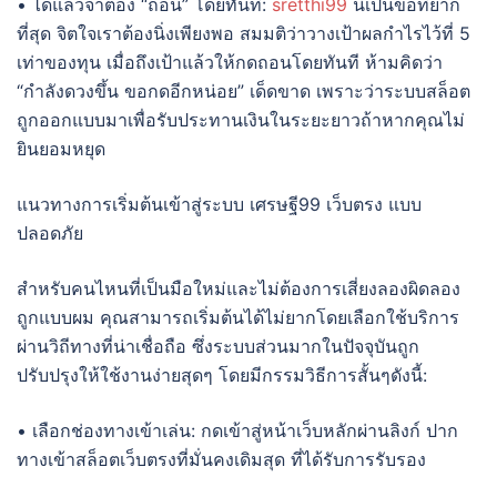
• ได้แล้วจำต้อง “ถอน” โดยทันที:
sretthi99
นี่เป็นข้อที่ยาก
ที่สุด จิตใจเราต้องนิ่งเพียงพอ สมมติว่าวางเป้าผลกำไรไว้ที่ 5
เท่าของทุน เมื่อถึงเป้าแล้วให้กดถอนโดยทันที ห้ามคิดว่า
“กำลังดวงขึ้น ขอกดอีกหน่อย” เด็ดขาด เพราะว่าระบบสล็อต
ถูกออกแบบมาเพื่อรับประทานเงินในระยะยาวถ้าหากคุณไม่
ยินยอมหยุด
แนวทางการเริ่มต้นเข้าสู่ระบบ เศรษฐี99 เว็บตรง แบบ
ปลอดภัย
สำหรับคนไหนที่เป็นมือใหม่และไม่ต้องการเสี่ยงลองผิดลอง
ถูกแบบผม คุณสามารถเริ่มต้นได้ไม่ยากโดยเลือกใช้บริการ
ผ่านวิถีทางที่น่าเชื่อถือ ซึ่งระบบส่วนมากในปัจจุบันถูก
ปรับปรุงให้ใช้งานง่ายสุดๆ โดยมีกรรมวิธีการสั้นๆดังนี้:
• เลือกช่องทางเข้าเล่น: กดเข้าสู่หน้าเว็บหลักผ่านลิงก์ ปาก
ทางเข้าสล็อตเว็บตรงที่มั่นคงเดิมสุด ที่ได้รับการรับรอง