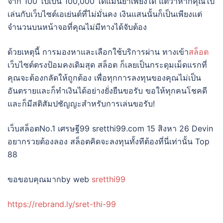
จาก 100 ไปเป็น 100,000 ได้แม่นยำเพียงใด แต่ว่าหากคุณไป
เล่นกับเว็บไซต์เอเย่นต์ที่ไม่มั่นคง เงินแสนนั้นก็เป็นเพียงแต่
จำนวนบนหน้าจอที่คุณไม่มีทางได้จับต้อง
ด้วยเหตุนี้ การมองหาและเลือกใช้บริการผ่าน ทางเข้า
สล็อต
เว็บไซต์ตรงป้อมคงเดิมสุด สล็อต ก็เลยเป็นกระดุมเม็ดแรกที่
คุณจะต้องกลัดให้ถูกต้อง เพื่อทุกการลงทุนของคุณไม่เป็น
อันตรายและก็ทำเงินได้อย่างยั่งยืนขอรับ ขอให้ทุกคนโชคดี
และก็มีสติสัมปชัญญะสำหรับการเล่นขอรับ!
เว็บสล็อตNo.1 เศรษฐี99 sretthi99.com 15 สิงหา 26 Devin
อยากรวยต้องลอง สล็อตคิดจะลงทุนทั้งทีต้องที่นี่เท่านั้น Top
88
ขอขอบคุณมากby web
sretthi99
https://rebrand.ly/sret-thi-99