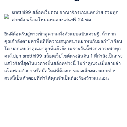
sretthi99 สล็อตเว็บตรง อาณาจักรเกมแตกง่าย รวมทุก
ค่ายดัง พร้อมโหมดทดลองเล่นฟรี 24 ชม.
ยินดีต้อนรับสู่ทางเข้าสู่ความมั่งคั่งแบบฉบับเศรษฐี! ถ้าหาก
คุณกำลังตามหาพื้นที่ที่ความสนุกสนานมาพบกับผลกำไรก้อน
โต บอกเลยว่าคุณมาถูกที่แล้วจ้ะ เพราะวันนี้พวกเราจะพาทุก
คนไปบุก sretthi99 สล็อตเว็บไซต์ตรงอันดับ 1 ที่กำลังเป็นกระ
แสไวรัลที่สุดในแวดวงปั่นสล็อตช่วงนี้ ไม่ว่าคุณจะเป็นสายล่า
แจ็คพอตตัวยง หรือมือใหม่ที่ต้องการลองเสี่ยงดวงแบบขำๆ
ตรงนี้เป็นคำตอบที่ทำให้คุณจำเป็นต้องร้องว้าวแน่นอน