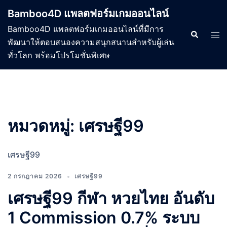
Skip
Bamboo4D แพลตฟอร์มเกมออนไลน์
to
Bamboo4D แพลตฟอร์มเกมออนไลน์ที่มีการ
content
Search
Tog
พัฒนาให้ตอบสนองความสนุกสนานสำหรับผู้เล่น
men
ทั่วโลก พร้อมโปรโมชั่นพิเศษ
หมวดหมู่:
เศรษฐี99
เศรษฐี99
2 กรกฎาคม 2026
เศรษฐี99
เศรษฐี99 กีฬา หวยไทย อันดับ
1 Commission 0.7% ระบบ