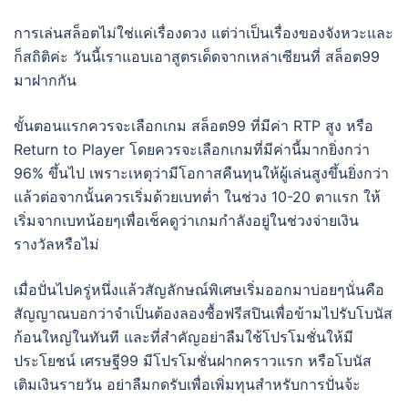
การเล่นสล็อตไม่ใช่แค่เรื่องดวง แต่ว่าเป็นเรื่องของจังหวะและ
ก็สถิติค่ะ วันนี้เราแอบเอาสูตรเด็ดจากเหล่าเซียนที่ สล็อต99
มาฝากกัน
ขั้นตอนแรกควรจะเลือกเกม สล็อต99 ที่มีค่า RTP สูง หรือ
Return to Player โดยควรจะเลือกเกมที่มีค่านี้มากยิ่งกว่า
96% ขึ้นไป เพราะเหตุว่ามีโอกาสคืนทุนให้ผู้เล่นสูงขึ้นยิ่งกว่า
แล้วต่อจากนั้นควรเริ่มด้วยเบทต่ำ ในช่วง 10-20 ตาแรก ให้
เริ่มจากเบทน้อยๆเพื่อเช็คดูว่าเกมกำลังอยู่ในช่วงจ่ายเงิน
รางวัลหรือไม่
เมื่อปั่นไปครู่หนึ่งแล้วสัญลักษณ์พิเศษเริ่มออกมาบ่อยๆนั่นคือ
สัญญาณบอกว่าจำเป็นต้องลองซื้อฟรีสปินเพื่อข้ามไปรับโบนัส
ก้อนใหญ่ในทันที และที่สำคัญอย่าลืมใช้โปรโมชั่นให้มี
ประโยชน์ เศรษฐี99 มีโปรโมชั่นฝากคราวแรก หรือโบนัส
เติมเงินรายวัน อย่าลืมกดรับเพื่อเพิ่มทุนสำหรับการปั่นจ้ะ