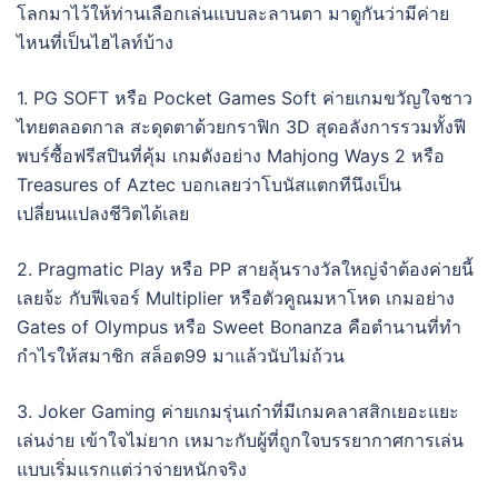
โลกมาไว้ให้ท่านเลือกเล่นแบบละลานตา มาดูกันว่ามีค่าย
ไหนที่เป็นไฮไลท์บ้าง
1. PG SOFT หรือ Pocket Games Soft ค่ายเกมขวัญใจชาว
ไทยตลอดกาล สะดุดตาด้วยกราฟิก 3D สุดอลังการรวมทั้งฟี
พบร์ซื้อฟรีสปินที่คุ้ม เกมดังอย่าง Mahjong Ways 2 หรือ
Treasures of Aztec บอกเลยว่าโบนัสแตกทีนึงเป็น
เปลี่ยนแปลงชีวิตได้เลย
2. Pragmatic Play หรือ PP สายลุ้นรางวัลใหญ่จำต้องค่ายนี้
เลยจ้ะ กับฟีเจอร์ Multiplier หรือตัวคูณมหาโหด เกมอย่าง
Gates of Olympus หรือ Sweet Bonanza คือตำนานที่ทำ
กำไรให้สมาชิก สล็อต99 มาแล้วนับไม่ถ้วน
3. Joker Gaming ค่ายเกมรุ่นเก๋าที่มีเกมคลาสสิกเยอะแยะ
เล่นง่าย เข้าใจไม่ยาก เหมาะกับผู้ที่ถูกใจบรรยากาศการเล่น
แบบเริ่มแรกแต่ว่าจ่ายหนักจริง