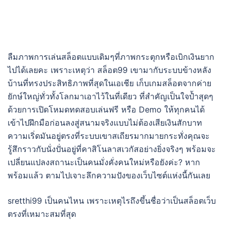
ลืมภาพการเล่นสล็อตแบบเดิมๆที่ภาพกระตุกหรือเบิกเงินยาก
ไปได้เลยคะ เพราะเหตุว่า สล็อต99 เขามากับระบบข้างหลัง
บ้านที่ทรงประสิทธิภาพที่สุดในเอเชีย เก็บเกมสล็อตจากค่าย
ยักษ์ใหญ่ทั่วทั้งโลกมาเอาไว้ในที่เดียว ที่สำคัญเป็นใจป้ำสุดๆ
ด้วยการเปิดโหมดทดสอบเล่นฟรี หรือ Demo ให้ทุกคนได้
เข้าไปฝึกมือก่อนลงสู่สนามจริงแบบไม่ต้องเสียเงินสักบาท
ความเริ่ดมันอยู่ตรงที่ระบบเขาสเถียรมากมายกระทั่งคุณจะ
รู้สึกราวกับนั่งปั่นอยู่ที่คาสิโนลาสเวกัสอย่างยิ่งจริงๆ พร้อมจะ
เปลี่ยนแปลงสถานะเป็นคนมั่งคั่งคนใหม่หรือยังค่ะ? หาก
พร้อมแล้ว ตามไปเจาะลึกความปังของเว็บไซต์แห่งนี้กันเลย
sretthi99 เป็นคนไหน เพราะเหตุไรถึงขึ้นชื่อว่าเป็นสล็อตเว็บ
ตรงที่เหมาะสมที่สุด