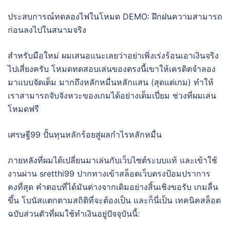
ประสบการณ์ทดลองไฟในโหมด DEMO: ฝึกฝนความสามารถ
ก่อนลงไปในสนามจริง
สำหรับมือใหม่ ผมเสนอแนะเลยว่าอย่าเพิ่งเร่งร้อนเอาเงินจริง
ไปเสี่ยงครับ โหมดทดสอบเล่นของตรงนี้เขาให้เครดิตจำลอง
มาแบบจัดเต็ม มากถึงหลักหมื่นหลักแสน (สุดแต่เกม) ทำให้
เราสามารถจับจังหวะของเกมได้อย่างเต็มเปี่ยม ช่วงที่ผมเล่น
โหมดฟรี
เศรษฐี99 ปั้นทุนหลักร้อยสู่ผลกำไรหลักหมื่น
ภายหลังที่ผมได้เปลี่ยนมาเล่นกับเว็บไซต์ระบบแท้ และเข้าใช้
งานผ่าน sretthi99 ปากทางเข้าสล็อตเว็บตรงป้อมปราการ
คงที่สุด คำตอบที่ได้มันต่างจากเดิมอย่างสิ้นเชิงขอรับ เกมลื่น
ขึ้น โบนัสแตกตามสถิติที่จะต้องเป็น และก็นี่เป็น เทคนิคสล็อต
ฉบับส่วนตัวที่ผมใช้ทำเงินอยู่ปัจจุบันนี้: