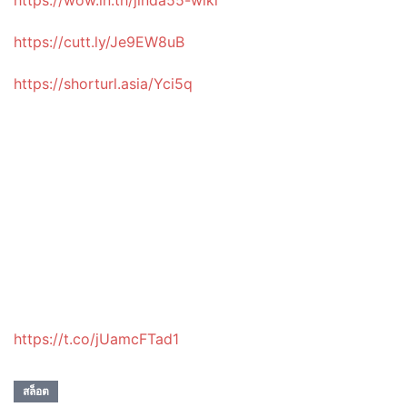
https://wow.in.th/jinda55-wiki
https://cutt.ly/Je9EW8uB
https://shorturl.asia/Yci5q
https://t.co/jUamcFTad1
สล็อต