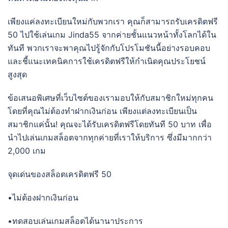
เพียงแค่ลงทะเบียนใหม่กับพวกเรา คุณก็สามารถรับเครดิตฟรี
50 ไปใช้เล่นเกม Jinda55 จากค่ายชั้นแนวหน้าทั้งโลกได้ใน
ทันที พวกเราจะพาคุณไปรู้จักกับโปรโมชันนี้อย่างรอบคอบ
และชี้แนะเทคนิคการใช้เครดิตฟรีให้กำเนิดคุณประโยชน์
สูงสุด
ข้อเสนอพิเศษที่เว็บไซต์ของเรามอบให้กับสมาชิกใหม่ทุกคน
โดยที่คุณไม่ต้องทำฝากเงินก่อน เพียงแต่ลงทะเบียนเป็น
สมาชิกแค่นั้น! คุณจะได้รับเครดิตฟรีโดยทันที 50 บาท เพื่อ
นำไปเล่นเกมสล็อตจากทุกค่ายที่เราให้บริการ ซึ่งมีมากกว่า
2,000 เกม
จุดเด่นของสล็อตเครดิตฟรี 50
•ไม่ต้องฝากเงินก่อน
•ทดสอบเล่นเกมสล็อตได้นานาประการ