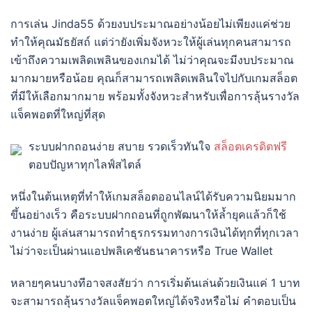
การเล่น Jinda55 ด้วยงบประมาณอย่างน้อยไม่เพียงแค่ช่วย
ทำให้คุณมัธยัสถ์ แต่ว่ายังเพิ่มจังหวะให้ผู้เล่นทุกคนสามารถ
เข้าถึงความเพลิดเพลินของเกมได้ ไม่ว่าคุณจะมีงบประมาณ
มากมายหรือน้อย คุณก็สามารถเพลิดเพลินใจไปกับเกมสล็อต
ที่มีให้เลือกมากมาย พร้อมทั้งจังหวะสำหรับเพื่อการลุ้นรางวัล
แจ็คพอตที่ใหญ่ที่สุด
ระบบฝากถอนง่าย สบาย รวดเร็วทันใจ
สล็อตเครดิตฟรี
ตอบปัญหาทุกไลฟ์สไตล์
หนึ่งในต้นเหตุที่ทำให้เกมสล็อตออนไลน์ได้รับความนิยมมาก
ขึ้นอย่างเร็ว คือระบบฝากถอนที่ถูกพัฒนาให้ล้ำยุคแล้วก็ใช้
งานง่าย ผู้เล่นสามารถทำธุรกรรมทางการเงินได้ทุกที่ทุกเวลา
ไม่ว่าจะเป็นผ่านแอปพลิเคชันธนาคารหรือ True Wallet
หลายๆคนบางทีอาจสงสัยว่า การเริ่มต้นเล่นด้วยเงินแค่ 1 บาท
จะสามารถลุ้นรางวัลแจ็คพอตใหญ่ได้จริงหรือไม่ คำตอบเป็น