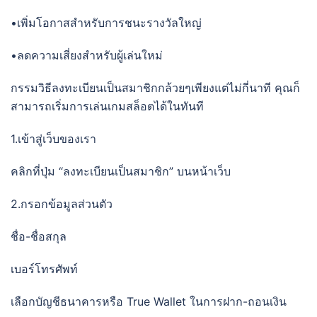
•เพิ่มโอกาสสำหรับการชนะรางวัลใหญ่
•ลดความเสี่ยงสำหรับผู้เล่นใหม่
กรรมวิธีลงทะเบียนเป็นสมาชิกกล้วยๆเพียงแต่ไม่กี่นาที คุณก็
สามารถเริ่มการเล่นเกมสล็อตได้ในทันที
1.เข้าสู่เว็บของเรา
คลิกที่ปุ่ม “ลงทะเบียนเป็นสมาชิก” บนหน้าเว็บ
2.กรอกข้อมูลส่วนตัว
ชื่อ-ชื่อสกุล
เบอร์โทรศัพท์
เลือกบัญชีธนาคารหรือ True Wallet ในการฝาก-ถอนเงิน