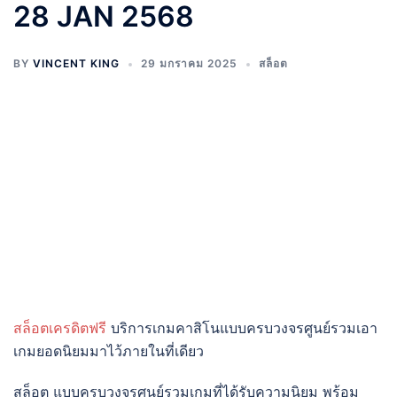
28 JAN 2568
BY
VINCENT KING
29 มกราคม 2025
สล็อต
สล็อตเครดิตฟรี
บริการเกมคาสิโนแบบครบวงจรศูนย์รวมเอา
เกมยอดนิยมมาไว้ภายในที่เดียว
สล็อต แบบครบวงจรศูนย์รวมเกมที่ได้รับความนิยม พร้อม