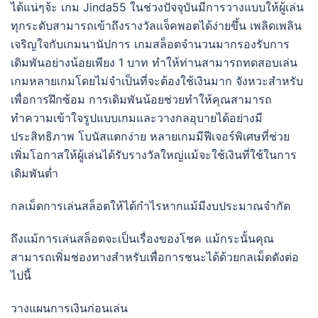
ได้แน่ๆจ้ะ เกม Jinda55 ในช่วงปัจจุบันมีการวางแบบให้ผู้เล่น
ทุกระดับสามารถเข้าถึงรางวัลแจ็คพอตได้ง่ายขึ้น เพลิดเพลิน
เจริญใจกับเกมนานัปการ เกมสล็อตจำนวนมากรองรับการ
เดิมพันอย่างน้อยเพียง 1 บาท ทำให้ท่านสามารถทดสอบเล่น
เกมหลายเกมโดยไม่จำเป็นที่จะต้องใช้เงินมาก จังหวะสำหรับ
เพื่อการฝึกซ้อม การเดิมพันน้อยช่วยทำให้คุณสามารถ
ทำความเข้าใจรูปแบบเกมและวางกลอุบายได้อย่างมี
ประสิทธิภาพ โบนัสแตกง่าย หลายเกมมีฟีเจอร์พิเศษที่ช่วย
เพิ่มโอกาสให้ผู้เล่นได้รับรางวัลใหญ่แม้จะใช้เงินที่ใช้ในการ
เดิมพันต่ำ
กลเม็ดการเล่นสล็อตให้ได้กำไรหากแม้มีงบประมาณจำกัด
ถึงแม้การเล่นสล็อตจะเป็นเรื่องของโชค แม้กระนั้นคุณ
สามารถเพิ่มช่องทางสำหรับเพื่อการชนะได้ด้วยกลเม็ดดังต่อ
ไปนี้
วางแผนการเงินก่อนเล่น