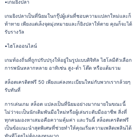
•เกมยิงปลา
เกมยิงปลาเป็นที่นิยมในกรุ๊ปผู้เล่นที่ชอบความแปลกใหม่และก็
ท้าทาย เพียงแต่เล็งจุดมุ่งหมายและก็ยิงปลาให้ตาย คุณก็จะได้
รับรางวัล
•ไฮโลออนไลน์
เกมท้องถิ่นที่ถูกปรับปรุงให้อยู่ในรูปแบบดิจิทัล ไฮโลมีตัวเลือก
การพนันหลากหลาย อาทิเช่น สูง-ต่ำ โต๊ด หรือแต้มรวม
สล็อตเครดิตฟรี 50 เพียงแค่ลงทะเบียนใหม่กับพวกเรากล้วยๆ
รับทันที่
การเล่นเกม สล็อต แปลงเป็นที่นิยมอย่างมากมายในขณะนี้
ไม่ว่าจะเป็นนักเดิมพันมือใหม่หรือผู้เล่นระดับมืออาชีพ สิ่งที่
ทุกคนมองหาเสมอคือความคุ้มค่า และวันนี้ สล็อตเครดิตฟรี
เป็นข้อแนะนำสุดพิเศษที่ช่วยทำให้คุณเริ่มความเพลิดเพลินได้
ทันทีโดยไม่ต้องลงทุนมาก