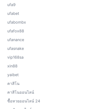
ufa9
ufabet
ufabombx
ufafox88
ufanance
ufasnake
vip168sa
xin88
yaibet
คาสิโน
คาสิโนออนไลน์
ซื้อหวยออนไลน์ 24