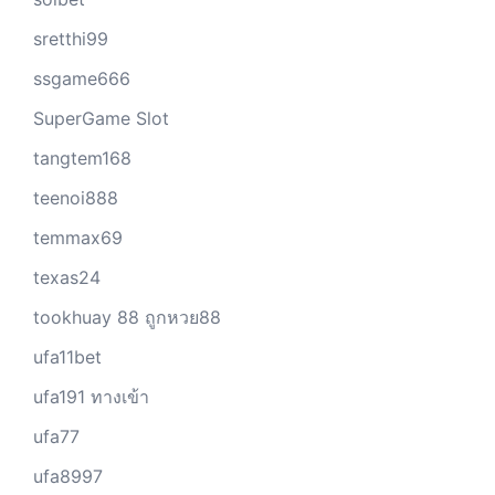
sretthi99
ssgame666
SuperGame Slot
tangtem168
teenoi888
temmax69
texas24
tookhuay 88 ถูกหวย88
ufa11bet
ufa191 ทางเข้า
ufa77
ufa8997