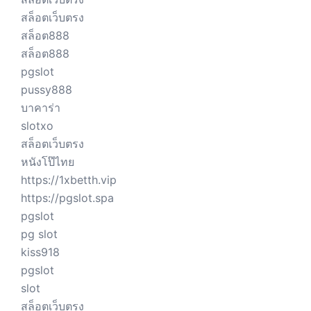
สล็อตเว็บตรง
สล็อต888
สล็อต888
pgslot
pussy888
บาคาร่า
slotxo
สล็อตเว็บตรง
หนังโป๊ไทย
https://1xbetth.vip
https://pgslot.spa
pgslot
pg slot
kiss918
pgslot
slot
สล็อตเว็บตรง