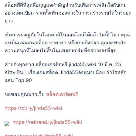
สล็อตที่ดีที่สุดคือกุญแจสำคัญสำหรับเพื่อการเพลินใจกับเกม
อย่างเต็มเปี่ยม รวมทั้งเพิ่มช่องทางในการสร้างรายได้ในระยะ
ยาว
เริ่มการผจญภัยในโลกคาสิโนออนไลน์ได้แล้ววันนี้! ไม่ว่าคุณ
จะเป็นแฟนเกมสล็อต บาคาร่า หรือเกมยิงปลา คุณจะพบกับ
ความสนุกที่ไม่จบไม่สิ้นในแพลตฟอร์มที่ครบวงจรที่สุด.
ค่ายดังทุกค่าย สล็อตเครดิตฟรี jinda55.wiki 10 มี.ค. 25
Kitty ยืน 1 เรื่องเกมสล็อต Jinda55ลงทุนงบน้อย กำไรหลัก
แสน Top 90
ขอขอบคุณมากเว็บ
สล็อตเครดิตฟรี
https://bit.ly/jinda55-wiki
https://rebrand.ly/jinda55-wiki