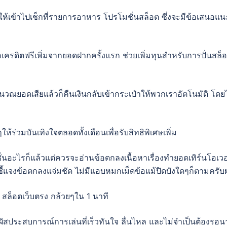
ให้เข้าไปเช็กที่รายการอาหาร โปรโมชั่นสล็อต ซึ่งจะมีข้อเสนอแน
ครดิตฟรีเพิ่มจากยอดฝากครั้งแรก ช่วยเพิ่มทุนสำหรับการปั่นสล็
วณยอดเสียแล้วก็คืนเงินกลับเข้ากระเป๋าให้พวกเราอัตโนมัติ โดยไ
ร่วมบันเทิงใจตลอดทั้งเดือนเพื่อรับสิทธิพิเศษเพิ่ม
อะไรก็แล้วแต่ควรจะอ่านข้อตกลงเนื้อหาเรื่องทำยอดเทิร์นโอเวอ
เขียนชี้แจงข้อตกลงแจ่มชัด ไม่มีแอบหมกเม็ดข้อแม้ปิดบังใดๆก็ตามครั
ก สล็อตเว็บตรง กล้วยๆใน 1 นาที
รสัมผัสประสบการณ์การเล่นที่เร็วทันใจ ลื่นไหล และไม่จำเป็นต้องรอ