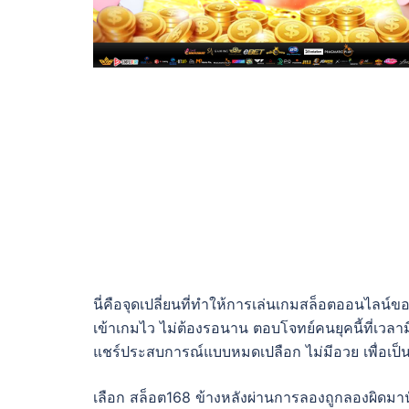
นี่คือจุดเปลี่ยนที่ทำให้การเล่นเกมสล็อตออนไลน์
เข้าเกมไว ไม่ต้องรอนาน ตอบโจทย์คนยุคนี้ที่เวลาม
แชร์ประสบการณ์แบบหมดเปลือก ไม่มีอวย เพื่อเป็
เลือก สล็อต168 ข้างหลังผ่านการลองถูกลองผิดมาน