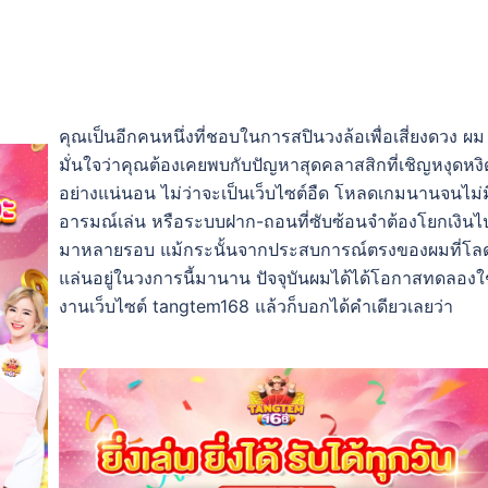
คุณเป็นอีกคนหนึ่งที่ชอบในการสปินวงล้อเพื่อเสี่ยงดวง ผม
มั่นใจว่าคุณต้องเคยพบกับปัญหาสุดคลาสสิกที่เชิญหงุดหง
อย่างแน่นอน ไม่ว่าจะเป็นเว็บไซต์อืด โหลดเกมนานจนไม่ม
อารมณ์เล่น หรือระบบฝาก-ถอนที่ซับซ้อนจำต้องโยกเงินไ
มาหลายรอบ แม้กระนั้นจากประสบการณ์ตรงของผมที่โล
แล่นอยู่ในวงการนี้มานาน ปัจจุบันผมได้ได้โอกาสทดลองใ
งานเว็บไซต์ tangtem168 แล้วก็บอกได้คำเดียวเลยว่า