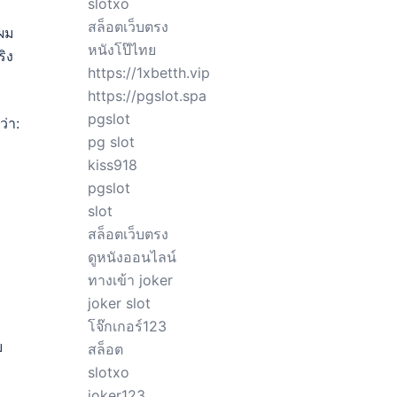
slotxo
สล็อตเว็บตรง
่ผม
หนังโป๊ไทย
ริง
https://1xbetth.vip
https://pgslot.spa
pgslot
่า:
pg slot
kiss918
pgslot
slot
สล็อตเว็บตรง
ดูหนังออนไลน์
ทางเข้า joker
joker slot
โจ๊กเกอร์123
บ
สล็อต
slotxo
joker123