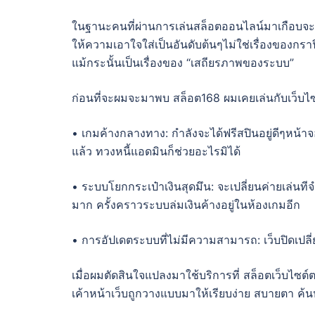
ในฐานะคนที่ผ่านการเล่นสล็อตออนไลน์มาเกือบจะทุกร
ให้ความเอาใจใส่เป็นอันดับต้นๆไม่ใช่เรื่องของกร
แม้กระนั้นเป็นเรื่องของ “เสถียรภาพของระบบ”
ก่อนที่จะผมจะมาพบ สล็อต168 ผมเคยเล่นกับเว็บไซต
• เกมค้างกลางทาง: กำลังจะได้ฟรีสปินอยู่ดีๆหน้า
แล้ว ทวงหนี้แอดมินก็ช่วยอะไรมิได้
• ระบบโยกกระเป๋าเงินสุดมึน: จะเปลี่ยนค่ายเล่นที
มาก ครั้งคราวระบบล่มเงินค้างอยู่ในห้องเกมอีก
• การอัปเดตระบบที่ไม่มีความสามารถ: เว็บปิดเปล
เมื่อผมตัดสินใจแปลงมาใช้บริการที่ สล็อตเว็บไซต
เค้าหน้าเว็บถูกวางแบบมาให้เรียบง่าย สบายตา ค้น