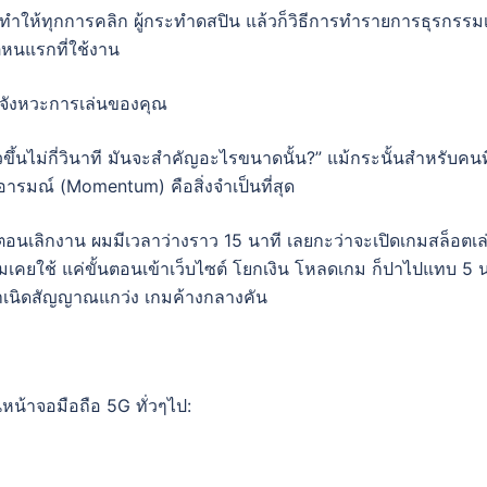
ยม ทำให้ทุกการคลิก ผู้กระทำดสปิน แล้วก็วิธีการทำรายการธุรกรรมเ
ต่หนแรกที่ใช้งาน
งจังหวะการเล่นของคุณ
ขึ้นไม่กี่วินาที มันจะสำคัญอะไรขนาดนั้น?” แม้กระนั้นสำหรับคนที
ะอารมณ์ (Momentum) คือสิ่งจำเป็นที่สุด
่บ้านตอนเลิกงาน ผมมีเวลาว่างราว 15 นาที เลยกะว่าจะเปิดเกมสล็อตเล
ผมเคยใช้ แค่ขั้นตอนเข้าเว็บไซต์ โยกเงิน โหลดเกม ก็ปาไปแทบ 5 
์กำเนิดสัญญาณแกว่ง เกมค้างกลางคัน
น้าจอมือถือ 5G ทั่วๆไป: