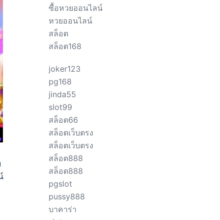
ซื้อหวยออนไลน์
หวยออนไลน์
สล็อต
สล็อต168
joker123
pg168
jinda55
slot99
สล็อต66
สล็อตเว็บตรง
สล็อตเว็บตรง
สล็อต888
ย
สล็อต888
์
pgslot
pussy888
บาคาร่า