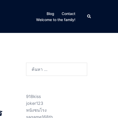
Blog
Contact
Search
Welcome to the family!
ค้นหา
สำหรับ:
918kiss
joker123
หนังชนโรง
ร
sagame168th