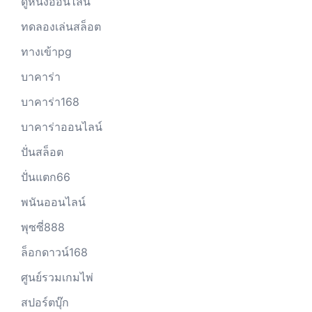
ดูหนังออนไลน์
ทดลองเล่นสล็อต
ทางเข้าpg
บาคาร่า
บาคาร่า168
บาคาร่าออนไลน์
ปั่นสล็อต
ปั่นแตก66
พนันออนไลน์
พุซซี่888
ล็อกดาวน์168
ศูนย์รวมเกมไพ่
สปอร์ตบุ๊ก