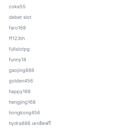
coke55
debet slot
faro168
ff123th
fullslotpg
funny18
gaojing888
golden456
happy168
hengjing168
hongkong456
hydra888 เครดิตฟรี