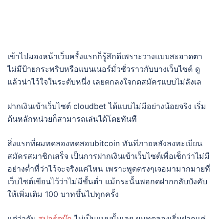
เข้าไปมองหน้าเว็บครั้งแรกก็รู้สึกดีเพราะวางแบบสะอาดตา
ไม่มีป้ายกระพริบหรือแบนเนอร์มั่วซั่วราวกับบางเว็บไซต์ ดู
แล้วน่าไว้ใจในระดับหนึ่ง เลยตกลงใจกดสมัครแบบไม่ลังเล
ฝากเงินเข้าเว็บไซต์ cloudbet ได้แบบไม่มีอย่างน้อยจริง เริ่ม
ต้นหลักหน่วยก็สามารถเล่นได้โดยทันที
สิ่งแรกที่ผมทดลองทดสอบbitcoin ทันทีภายหลังลงทะเบียน
สมัครสมาชิกเสร็จ เป็นการฝากเงินเข้าเว็บไซต์เพื่อเช็กว่าไม่มี
อย่างต่ำที่ว่าไว้จะจริงแค่ไหน เพราะพูดตรงๆเจอมามากมายที่
เว็บไซต์เขียนไว้ว่าไม่มีขั้นต่ำ แม้กระนั้นพอกดฝากกลับบังคับ
ให้เพิ่มเติม 100 บาทขึ้นไปทุกครั้ง
แต่ว่ากับ
สปอร์ตบุ๊ก
ไม่เป็นแบบนั้นเลย ผมทดลองเริ่มฝากแค่