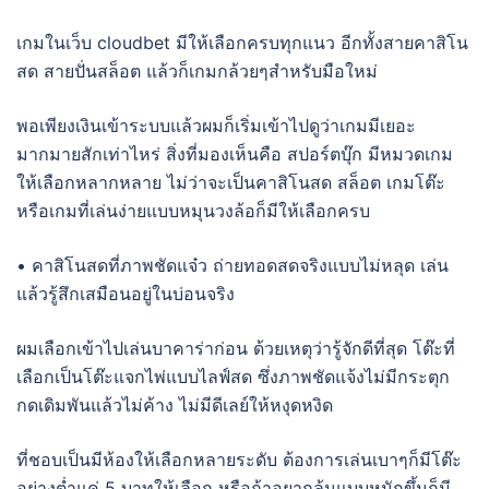
เกมในเว็บ cloudbet มีให้เลือกครบทุกแนว อีกทั้งสายคาสิโน
สด สายปั่นสล็อต แล้วก็เกมกล้วยๆสำหรับมือใหม่
พอเพียงเงินเข้าระบบแล้วผมก็เริ่มเข้าไปดูว่าเกมมีเยอะ
มากมายสักเท่าไหร่ สิ่งที่มองเห็นคือ สปอร์ตบุ๊ก มีหมวดเกม
ให้เลือกหลากหลาย ไม่ว่าจะเป็นคาสิโนสด สล็อต เกมโต๊ะ
หรือเกมที่เล่นง่ายแบบหมุนวงล้อก็มีให้เลือกครบ
• คาสิโนสดที่ภาพชัดแจ๋ว ถ่ายทอดสดจริงแบบไม่หลุด เล่น
แล้วรู้สึกเสมือนอยู่ในบ่อนจริง
ผมเลือกเข้าไปเล่นบาคาร่าก่อน ด้วยเหตุว่ารู้จักดีที่สุด โต๊ะที่
เลือกเป็นโต๊ะแจกไพ่แบบไลฟ์สด ซึ่งภาพชัดแจ้งไม่มีกระตุก
กดเดิมพันแล้วไม่ค้าง ไม่มีดีเลย์ให้หงุดหงิด
ที่ชอบเป็นมีห้องให้เลือกหลายระดับ ต้องการเล่นเบาๆก็มีโต๊ะ
อย่างต่ำแค่ 5 บาทให้เลือก หรือถ้าอยากลุ้นแบบหนักขึ้นก็มี