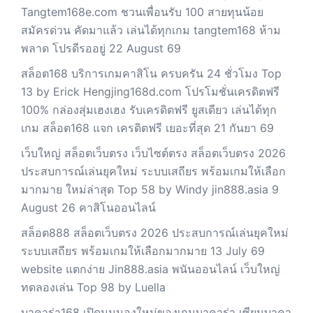
Tangtem168e.com ชวนเพื่อนรับ 100 สายทุนน้อย
สมัครด่วน คัดมาแล้ว เล่นได้ทุกเกม tangtem168 ห้าม
พลาด โปรดีรออยู่ 22 August 69
สล็อต168 บริการเกมคาสิโน ครบครัน 24 ชั่วโมง Top
13 by Erick Hengjing168d.com โปรโมชั่นเครดิตฟรี
100% กล่องสุ่มเฮงเฮง รับเครดิตฟรี ยูสเดียว เล่นได้ทุก
เกม สล็อต168 แจก เครดิตฟรี เยอะที่สุด 21 กันยา 69
เว็บใหญ่ สล็อตเว็บตรง เว็บไซต์ตรง สล็อตเว็บตรง 2026
ประสบการณ์เล่นยุคใหม่ ระบบเสถียร พร้อมเกมให้เลือก
มากมาย ใหม่ล่าสุด Top 58 by Windy jin888.asia 9
August 26 คาสิโนออนไลน์
สล็อต888 สล็อตเว็บตรง 2026 ประสบการณ์เล่นยุคใหม่
ระบบเสถียร พร้อมเกมให้เลือกมากมาย 13 July 69
website แตกง่าย Jin888.asia พนันออนไลน์ เว็บใหญ่
ทดลองเล่น Top 98 by Luella
บาคาร่า168 เปิดมุมมองใหม่ของเกมบาคาร่า เซียนบาคา