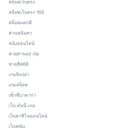
สล็อตเว็บตรง
สล็อตเว็บตรง 168
สล็อตแตกดี
สวนสุนันทา
หนังออนไลน์
หวยฮานอย vip
หวยฮิต88
เกมยิงปลา
เกมสล็อต
เซ็กซี่บาคาร่า
เว็บ มันนี่ เกม
เว็บคาสิโนออนไลน์
เว็บพนัน