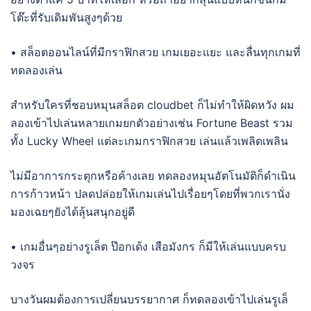
โต๊ะที่รับเดิมพันสูงๆด้วย
• สล็อตออนไลน์ที่มีกราฟิกสวย เกมเยอะแยะ และลื่นทุกเกมที่
ทดลองเล่น
สำหรับใครที่ชอบหมุนสล็อต cloudbet ก็ไม่ทำให้ผิดหวัง ผม
ลองเข้าไปเล่นหลายเกมยกตัวอย่างเช่น Fortune Beast รวม
ทั้ง Lucky Wheel แต่ละเกมกราฟิกสวย เล่นแล้วเพลิดเพลิน
ไม่มีอาการกระตุกหรือค้างเลย ทดลองหมุนอัตโนมัติก็ดำเนิน
การก้าวหน้า ปลดปล่อยให้เกมเล่นไปเรื่อยๆโดยที่พวกเรานั่ง
มองเฉยๆยังได้ลุ้นสนุกอยู่ดี
• เกมอื่นๆอย่างรูเล็ต ป๊อกเด้ง เสือมังกร ก็มีให้เล่นแบบครบ
วงจร
บางวันผมต้องการเปลี่ยนบรรยากาศ ก็ทดลองเข้าไปเล่นรูเล็