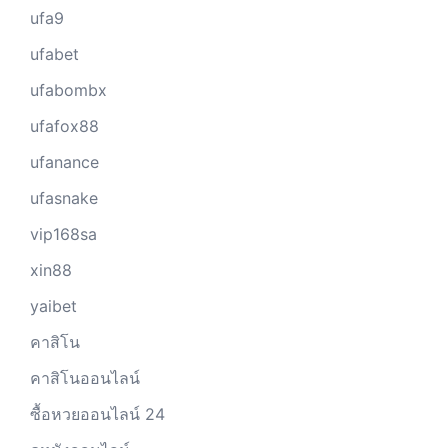
ufa9
ufabet
ufabombx
ufafox88
ufanance
ufasnake
vip168sa
xin88
yaibet
คาสิโน
คาสิโนออนไลน์
ซื้อหวยออนไลน์ 24