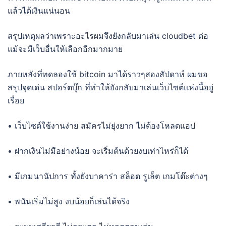
แล้วได้เงินแน่นอน
สรุปเหตุผลว่าเพราะอะไรผมจึงยังกลับมาเล่น cloudbet ต่อ
แม้จะมีเว็บอื่นให้เลือกอีกมากมาย
ภายหลังที่ทดลองใช้ bitcoin มาได้ราวๆสองสัปดาห์ ผมขอ
สรุปจุดเด่น สปอร์ตบุ๊ก ที่ทำให้ยังกลับมาเล่นเว็บไซต์แห่งนี้อยู่
เรื่อย
• เว็บไซต์ใช้งานง่าย สมัครไม่ยุ่งยาก ไม่ต้องโหลดแอป
• ฝากเงินไม่มีอย่างน้อย จะเริ่มต้นด้วยงบเท่าไหร่ก็ได้
• มีเกมนานัปการ ทั้งยังบาคาร่า สล็อต รูเล็ต เกมโต๊ะต่างๆ
• พนันเริ่มไม่สูง งบน้อยก็เล่นได้จริง