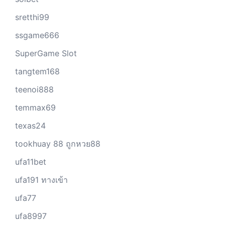
sretthi99
ssgame666
SuperGame Slot
tangtem168
teenoi888
temmax69
texas24
tookhuay 88 ถูกหวย88
ufa11bet
ufa191 ทางเข้า
ufa77
ufa8997