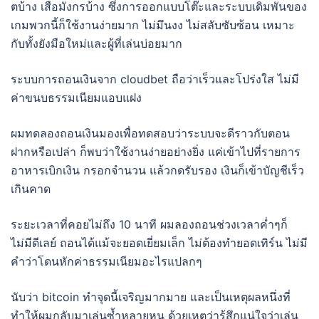
ตบ้าง เสือมังกรบ้าง ซึ่งการออกแบบโต๊ะและระบบเดิมพันของ
เกมพวกนี้ก็ใช้งานง่ายมาก ไม่มึนงง ไม่สลับซับซ้อน เหมาะ
กับทั้งยังมือใหม่และผู้ที่เล่นบ่อยมาก
ระบบการถอนเงินจาก cloudbet ถือว่าเร็วและโปร่งใส ไม่มี
ค่าขนบธรรมเนียมแอบแฝง
ผมทดลองถอนเงินมองเพื่อทดสอบว่าระบบจะดีราวกับตอน
ฝากหรือเปล่า ก็พบว่าใช้งานง่ายอย่างยิ่ง แค่เข้าไปที่รายการ
อาหารเบิกเงิน กรอกจำนวน แล้วกดรับรอง เงินก็เข้าบัญชีเร็ว
เกินคาด
ระยะเวลาที่คอยไม่ถึง 10 นาที ผมลองถอนช่วงเวลาค่ำๆก็
ไม่มีดีเลย์ ถอนได้แม้จะยอดเยี่ยมเล็ก ไม่ต้องทำยอดเทิร์น ไม่มี
คำว่าโดนหักค่าธรรมเนียมอะไรแปลกๆ
นับว่า bitcoin ทำจุดนี้เจริญมากมาย และเป็นเหตุผลหนึ่งที่
ทำให้ผมกลับมาเล่นซ้ำหลายหน ด้วยเหตุว่ารู้สึกแน่ใจว่าเล่น