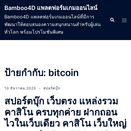
Skip
Bamboo4D แพลตฟอร์มเกมออนไลน์
to
Bamboo4D แพลตฟอร์มเกมออนไลน์ที่มีการ
content
Search
Tog
พัฒนาให้ตอบสนองความสนุกสนานสำหรับผู้เล่น
men
ทั่วโลก พร้อมโปรโมชั่นพิเศษ
ป้ายกำกับ:
bitcoin
10 ธันวาคม 2025
สปอร์ตบุ๊ก
สปอร์ตบุ๊ก เว็บตรง แหล่งรวม
คาสิโน ครบทุกค่าย ฝากถอน
ไวในเว็บเดียว คาสิโน เว็บใหญ่