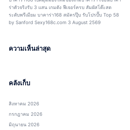
ร่าตัวจริงรับ 3 แสน เกมดัง ฟีเจอร์ครบ สัมผัสโต๊ะสด
ระดับพรีเมียม บาคาร่า168 สมัครปุ๊บ รับโปรปั๊บ Top 58
by Sanford Sexy168c.com 3 August 2569
ความเห็นล่าสุด
คลังเก็บ
สิงหาคม 2026
กรกฎาคม 2026
มิถุนายน 2026