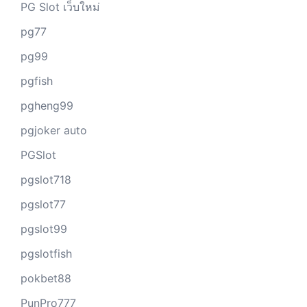
PG Slot เว็บใหม่
pg77
pg99
pgfish
pgheng99
pgjoker auto
PGSlot
pgslot718
pgslot77
pgslot99
pgslotfish
pokbet88
PunPro777