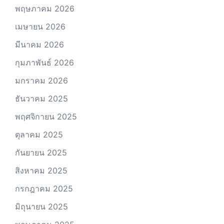
พฤษภาคม 2026
เมษายน 2026
มีนาคม 2026
กุมภาพันธ์ 2026
มกราคม 2026
ธันวาคม 2025
พฤศจิกายน 2025
ตุลาคม 2025
กันยายน 2025
สิงหาคม 2025
กรกฎาคม 2025
มิถุนายน 2025