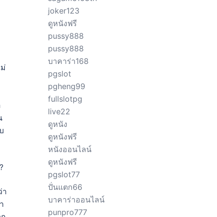
joker123
ดูหนังฟรี
pussy888
pussy888
ง
บาคาร่า168
ม่
pgslot
pgheng99
fullslotpg
อ
live22
น
ดูหนัง
ับ
ดูหนังฟรี
หนังออนไลน์
ดูหนังฟรี
?
pgslot77
ปั่นแตก66
่า
บาคาร่าออนไลน์
้า
punpro777
วก