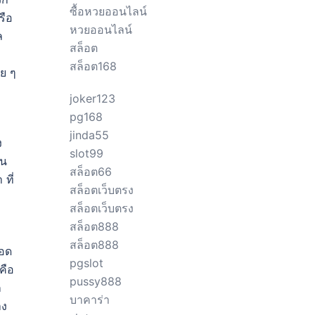
ซื้อหวยออนไลน์
รือ
หวยออนไลน์
ล
สล็อต
สล็อต168
าย ๆ
joker123
pg168
jinda55
ง
slot99
ยน
สล็อต66
ที่
สล็อตเว็บตรง
ง
สล็อตเว็บตรง
สล็อต888
สล็อต888
ลอด
pgslot
คือ
pussy888
ก
บาคาร่า
าง