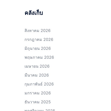
คลังเก็บ
สิงหาคม 2026
กรกฎาคม 2026
มิถุนายน 2026
พฤษภาคม 2026
เมษายน 2026
มีนาคม 2026
กุมภาพันธ์ 2026
มกราคม 2026
ธันวาคม 2025
พฤศจิกายน 2025