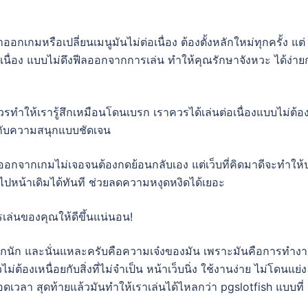
อกเกมหรือเปลี่ยนเมนูมันไม่ต่อเนื่อง ต้องตั้งหลักใหม่ทุกครั้ง แต่
ื่อง แบบไม่ดึงฟีลออกจากการเล่น ทำให้คุณรักษาจังหวะ ได้ง่าย
รทำให้เรารู้สึกเหมือนโดนเบรก เราควรได้เล่นต่อเนื่องแบบไม่ต้อ
ผลกับความสนุกแบบชัดเจน
อกจากเกมไม่เจอจนต้องกดย้อนกลับเอง แต่เว็บที่คิดมาดีจะทำให้ปุ
ไปหน้าเดิมได้ทันที ช่วยลดความหงุดหงิดได้เยอะ
ารเล่นของคุณให้ดีขึ้นแน่นอน!
ำมากนัก และนั่นแหละครับคือความเจ๋งของมัน เพราะมันคือการทำง
ต้องเหนื่อยกับสิ่งที่ไม่จำเป็น หน้าเว็บนิ่ง ใช้งานง่าย ไม่โดนแย่ง
วลา สุดท้ายแล้วมันทำให้เราเล่นได้ไหลกว่า pgslotfish แบบที่