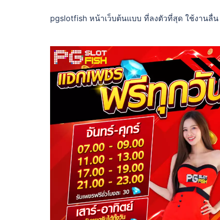
pgslotfish หน้าเว็บต้นแบบ ที่ลงตัวที่สุด ใช้งานลื