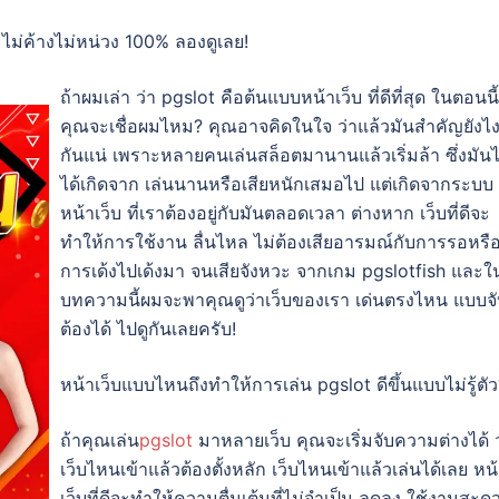
่น ไม่ค้างไม่หน่วง 100% ลองดูเลย!
ถ้าผมเล่า ว่า pgslot คือต้นแบบหน้าเว็บ ที่ดีที่สุด ในตอนนี้
คุณจะเชื่อผมไหม? คุณอาจคิดในใจ ว่าแล้วมันสำคัญยังไ
กันแน่ เพราะหลายคนเล่นสล็อตมานานแล้วเริ่มล้า ซึ่งมันไ
ได้เกิดจาก เล่นนานหรือเสียหนักเสมอไป แต่เกิดจากระบบ
หน้าเว็บ ที่เราต้องอยู่กับมันตลอดเวลา ต่างหาก เว็บที่ดีจะ
ทำให้การใช้งาน ลื่นไหล ไม่ต้องเสียอารมณ์กับการรอหรื
การเด้งไปเด้งมา จนเสียจังหวะ จากเกม pgslotfish และใ
บทความนี้ผมจะพาคุณดูว่าเว็บของเรา เด่นตรงไหน แบบจ
ต้องได้ ไปดูกันเลยครับ!
หน้าเว็บแบบไหนถึงทำให้การเล่น pgslot ดีขึ้นแบบไม่รู้ตัว
ถ้าคุณเล่น
pgslot
มาหลายเว็บ คุณจะเริ่มจับความต่างได้ ว
เว็บไหนเข้าแล้วต้องตั้งหลัก เว็บไหนเข้าแล้วเล่นได้เลย หน
เว็บที่ดีจะทำให้ความตื่นเต้นที่ไม่จำเป็น ลดลง ใช้งานสะด