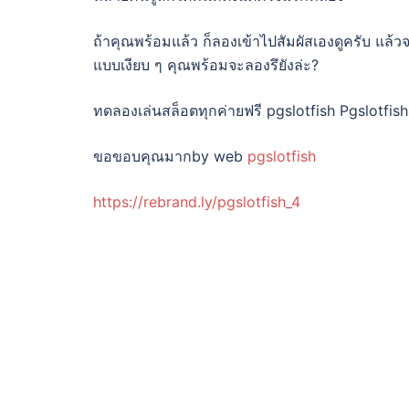
ถ้าคุณพร้อมแล้ว ก็ลองเข้าไปสัมผัสเองดูครับ แล้วจะร
แบบเงียบ ๆ คุณพร้อมจะลองรึยังล่ะ?
ทดลองเล่นสล็อตทุกค่ายฟรี pgslotfish Pgslotfi
ขอขอบคุณมากby web
pgslotfish
https://rebrand.ly/pgslotfish_4