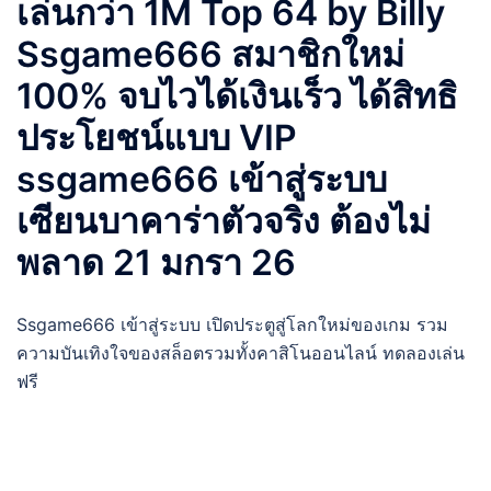
เล่นกว่า 1M Top 64 by Billy
Ssgame666 สมาชิกใหม่
100% จบไวได้เงินเร็ว ได้สิทธิ
ประโยชน์แบบ VIP
ssgame666 เข้าสู่ระบบ
เซียนบาคาร่าตัวจริง ต้องไม่
พลาด 21 มกรา 26
Ssgame666 เข้าสู่ระบบ เปิดประตูสู่โลกใหม่ของเกม รวม
ความบันเทิงใจของสล็อตรวมทั้งคาสิโนออนไลน์ ทดลองเล่น
ฟรี