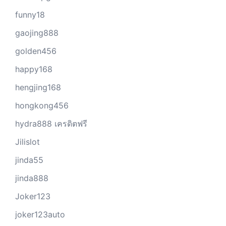
funny18
gaojing888
golden456
happy168
hengjing168
hongkong456
hydra888 เครดิตฟรี
Jilislot
jinda55
jinda888
Joker123
joker123auto