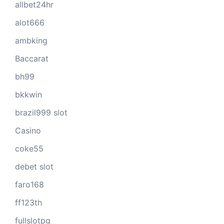
allbet24hr
alot666
ambking
Baccarat
bh99
bkkwin
brazil999 slot
Casino
coke55
debet slot
faro168
ff123th
fullslotpg