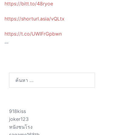
https://bitt.to/48ryoe
https://shorturl.asia/vQLtx
https://t.co/UWIFrGpbwn
…
ค้นหา
สำหรับ:
918kiss
joker123
หนังชนโรง
sagame168th