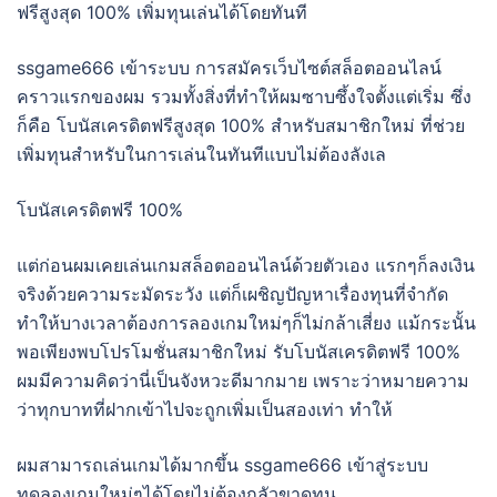
ฟรีสูงสุด 100% เพิ่มทุนเล่นได้โดยทันที
ssgame666 เข้าระบบ การสมัครเว็บไซต์สล็อตออนไลน์
คราวแรกของผม รวมทั้งสิ่งที่ทำให้ผมซาบซึ้งใจตั้งแต่เริ่ม ซึ่ง
ก็คือ โบนัสเครดิตฟรีสูงสุด 100% สำหรับสมาชิกใหม่ ที่ช่วย
เพิ่มทุนสำหรับในการเล่นในทันทีแบบไม่ต้องลังเล
โบนัสเครดิตฟรี 100%
แต่ก่อนผมเคยเล่นเกมสล็อตออนไลน์ด้วยตัวเอง แรกๆก็ลงเงิน
จริงด้วยความระมัดระวัง แต่ก็เผชิญปัญหาเรื่องทุนที่จำกัด
ทำให้บางเวลาต้องการลองเกมใหม่ๆก็ไม่กล้าเสี่ยง แม้กระนั้น
พอเพียงพบโปรโมชั่นสมาชิกใหม่ รับโบนัสเครดิตฟรี 100%
ผมมีความคิดว่านี่เป็นจังหวะดีมากมาย เพราะว่าหมายความ
ว่าทุกบาทที่ฝากเข้าไปจะถูกเพิ่มเป็นสองเท่า ทำให้
ผมสามารถเล่นเกมได้มากขึ้น ssgame666 เข้าสู่ระบบ
ทดลองเกมใหม่ๆได้โดยไม่ต้องกลัวขาดทุน