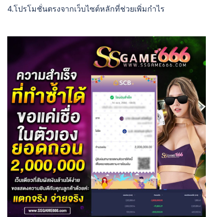
4.โปรโมชั่นตรงจากเว็บไซต์หลักที่ช่วยเพิ่มกำไร