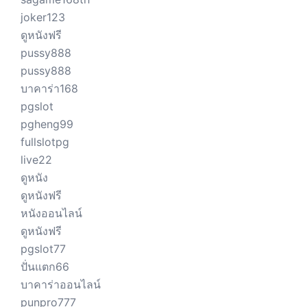
joker123
ดูหนังฟรี
pussy888
pussy888
บาคาร่า168
pgslot
pgheng99
fullslotpg
live22
ดูหนัง
ดูหนังฟรี
หนังออนไลน์
ดูหนังฟรี
pgslot77
ปั่นแตก66
บาคาร่าออนไลน์
punpro777