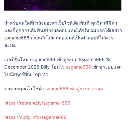
สำหรับคนใดที่กำลังมองหาเว็บไซต์เดิมพันที่ ทุกวินาทีมีค่า
และก็ทุกการเดิมพันสร้างผลตอบแทนได้จริง ผมบอกได้เลยว่า
ssgame666 เว็บหลักไม่ผ่านเอเย่นต์เป็นคำตอบที่ไม่ควร
ละเลย
เว่อร์ชั่นใหม่ ssgame666 เข้าสู่ระบบ Ssgame666 18
December 2025 Billy โอนไว
ssgame666
เข้าสู่ระบบแจก
โบนัสทุกซีซั่น Top 24
ขอขอบคุณเว็ปไซต์
ssgame666 เข้าสู่ระบบ ล่าสุด
https://rebrand.ly/ssgame-666
https://cutly.info/ssgame666